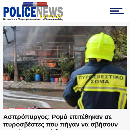
ΟΜΑΔΑ “ΔΙΑΣ”
ΤΡΟΧΑΙΑ
ΟΠΚΕ
ΟΜΑΔΑ “Ζ”
Ασπρόπυργος: Ρομά επιτέθηκαν σε
ΕΚΑΜ
πυροσβέστες που πήγαν να σβήσουν