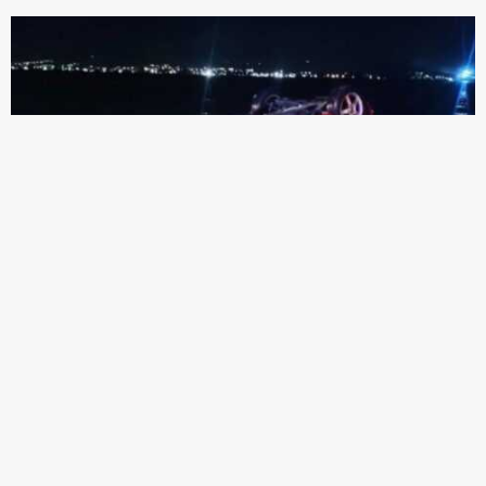
Τραγωδία στη Χαλκίδα –Πώς κατέληξε
αυτοκίνητο στη θάλασσα (βίντεο)
Ένα τραγικό περιστατικό σημειώθηκε στη Χαλκίδα καθώς
51χρονος έχασε τη ζωή του σε δυστύχημα τα ξημερώματα...
18/04/2025