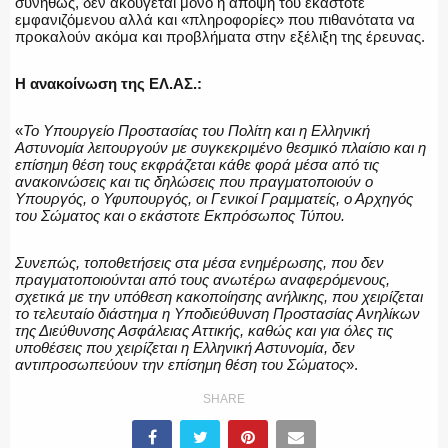
συνήθως, δεν ακούγεται μόνο η άποψη του εκάστοτε
εμφανιζόμενου αλλά και «πληροφορίες» που πιθανότατα να
ΕΚΑΒ
προκαλούν ακόμα και προβλήματα στην εξέλιξη της έρευνας.
Η ανακοίνωση της ΕΛ.ΑΣ.:
ΑΣΤΥΝΟΜΙΚΟ ΡΕΠΟΡΤΑΖ
«
Το Υπουργείο Προστασίας του Πολίτη και η Ελληνική
Αστυνομία λειτουργούν με συγκεκριμένο θεσμικό πλαίσιο και η
επίσημη θέση τους εκφράζεται κάθε φορά μέσα από τις
ανακοινώσεις και τις δηλώσεις που πραγματοποιούν ο
Υπουργός, ο Υφυπουργός, οι Γενικοί Γραμματείς, ο Αρχηγός
του Σώματος και ο εκάστοτε Εκπρόσωπος Τύπου.
Η ΦΩΝΗ ΣΟΥ
Συνεπώς, τοποθετήσεις στα μέσα ενημέρωσης, που δεν
πραγματοποιούνται από τους ανωτέρω αναφερόμενους,
σχετικά με την υπόθεση κακοποίησης ανήλικης, που χειρίζεται
το τελευταίο διάστημα η Υποδιεύθυνση Προστασίας Ανηλίκων
ΟΠΛΑ/ΕΞΟΠΛΙΣΜΟΣ
της Διεύθυνσης Ασφάλειας Αττικής, καθώς και για όλες τις
υποθέσεις που χειρίζεται η Ελληνική Αστυνομία, δεν
αντιπροσωπεύουν την επίσημη θέση του Σώματος
».
SHARE
ΟΜΑΔΕΣ ΕΛ.ΑΣ.