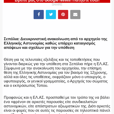
Βρείτε μας στο Google News! Πατήστε εδώ!
SHARE
ΕΛΛΗΝΙΚΗ ΑΣΤΥΝΟΜΙΑ
Σεπόλια: Διευκρινιστική ανακοίνωση από το αρχηγείο της
Ελληνικής Αστυνομίας καθώς υπάρχει καταιγισμός
ΠΥΡΟΣΒΕΣΤΙΚΗ
απόψεων και σχολίων για την υπόθεση
Θέση για τις τελευταίες εξελίξεις και τις τοποθετήσεις που
γίνονται διαρκώς για την υπόθεση στα Σεπόλια πήρε η ΕΛ.ΑΣ.
Σύμφωνα με την ανακοίνωση του αρχηγείου, την επίσημη
ΛΙΜΕΝΙΚΟ
θέση της Ελληνικής Αστυνομίας για τον βιασμό της 12χρονης,
αλλά και όλες τις υποθέσεις, εκφράζουν μόνο ο υπουργός, ο
υφυπουργός, οι γενικοί γραμματείας, ο Αρχηγός του σώματος
και ο εκπρόσωπος Τύπου.
ΕΝΟΠΛΕΣ ΔΥΝΑΜΕΙΣ
Προφανώς και η ΕΛ.ΑΣ. προσπαθεί με τον τρόπο της να βάλει
ένα «φρένο» σε αρκετές παρουσίες είτε συνδικαλιστών
αστυνομικών, είτε απόστρατων αξιωματικών της. Διότι αρκετές
είναι οι φορές που σε αυτές τις παρουσίες σε τηλεοπτικά πάνελ