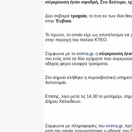
σύγκρουση ήταν σφοδρή. Στο δεύτερο, τρ
Δύο σοβαρά
τροχαία
, το ένα εκ των δύο θ
στην
Έυβοια
.
Το πρώτο, το οποίο είχε ως αποτέλεσμα να 
στην περιοχή του παλιού ΚΤΕΟ.
Σύμφωνα με το
evima.gr
, η
σύγκρουση ήτα
του ενός από τα δύο οχήματα που συγκρούσ
οδηγός φέρει ελαφρά τραύματα.
Στο σημείο κλήθηκε η πυροσβεστική υπηρεσί
Αστυνομία.
Επίσης, λίγο μετά τις 14.30 το μεσημέρι, σ
Δήμου Χαλκιδέων.
Σύμφωνα με πληροφορίες του
evima.gr
, πρ
από την οποία τραυματίστηκε ο οδηγός του 