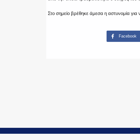
Στο σημείο βρέθηκε άμεσα η αστυνομία για να
Facebook
© Copyright 2015-2024 - PoliceNews.gr by
G P