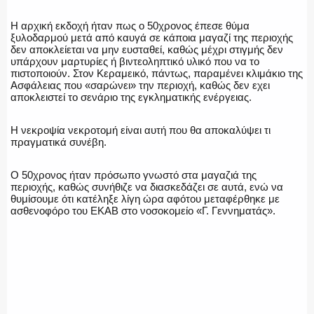
Η αρχική εκδοχή ήταν πως ο 50χρονος έπεσε θύμα
ξυλοδαρμού μετά από καυγά σε κάποια μαγαζί της περιοχής
Η ΦΩΝΗ ΣΟΥ
δεν αποκλείεται να μην ευσταθεί, καθώς μέχρι στιγμής δεν
υπάρχουν μαρτυρίες ή βιντεοληπτικό υλικό που να το
πιστοποιούν. Στον Κεραμεικό, πάντως, παραμένει κλιμάκιο της
Ασφάλειας που «σαρώνει» την περιοχή, καθώς δεν εχει
αποκλειστεί το σενάριο της εγκληματικής ενέργειας.
ΟΠΛΑ/ΕΞΟΠΛΙΣΜΟΣ
Η νεκροψία νεκροτομή είναι αυτή που θα αποκαλύψει τι
πραγματικά συνέβη.
Ο 50χρονος ήταν πρόσωπο γνωστό στα μαγαζιά της
ΟΜΑΔΕΣ ΕΛ.ΑΣ.
περιοχής, καθώς συνήθιζε να διασκεδάζει σε αυτά, ενώ να
θυμίσουμε ότι κατέληξε λίγη ώρα αφότου μεταφέρθηκε με
ασθενοφόρο του ΕΚΑΒ στο νοσοκομείο «Γ. Γεννηματάς».