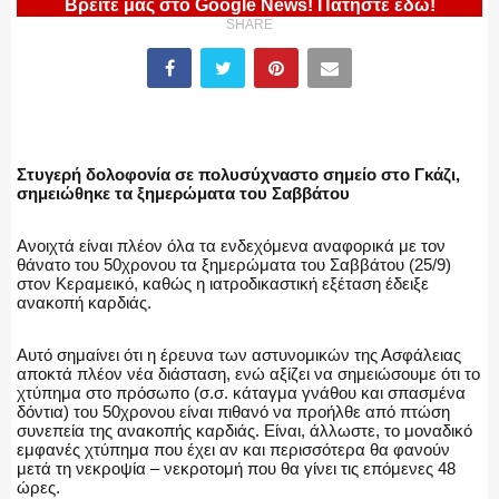
Βρείτε μας στο Google News! Πατήστε εδώ!
ΠΥΡΟΣΒΕΣΤΙΚΗ
SHARE
ΛΙΜΕΝΙΚΟ
Στυγερή δολοφονία σε πολυσύχναστο σημείο στο Γκάζι,
σημειώθηκε τα ξημερώματα του Σαββάτου
ΕΝΟΠΛΕΣ ΔΥΝΑΜΕΙΣ
Ανοιχτά είναι πλέον όλα τα ενδεχόμενα αναφορικά με τον
θάνατο του 50χρονου τα ξημερώματα του Σαββάτου (25/9)
στον Κεραμεικό, καθώς η ιατροδικαστική εξέταση έδειξε
ανακοπή καρδιάς.
ΕΚΑΒ
Αυτό σημαίνει ότι η έρευνα των αστυνομικών της Ασφάλειας
αποκτά πλέον νέα διάσταση, ενώ αξίζει να σημειώσουμε ότι το
χτύπημα στο πρόσωπο (σ.σ. κάταγμα γνάθου και σπασμένα
δόντια) του 50χρονου είναι πιθανό να προήλθε από πτώση
συνεπεία της ανακοπής καρδιάς. Είναι, άλλωστε, το μοναδικό
εμφανές χτύπημα που έχει αν και περισσότερα θα φανούν
ΑΣΤΥΝΟΜΙΚΟ ΡΕΠΟΡΤΑΖ
μετά τη νεκροψία – νεκροτομή που θα γίνει τις επόμενες 48
ώρες.