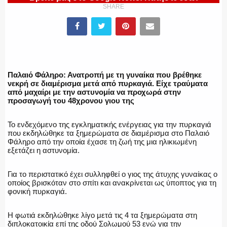
ΥΑΤ/ΥΜΕΤ
SHARE
ΕΛΛΗΝΙΚΗ ΑΣΤΥΝΟΜΙΑ
Παλαιό Φάληρο: Ανατροπή με τη γυναίκα που βρέθηκε
νεκρή σε διαμέρισμα μετά από πυρκαγιά. Είχε τραύματα
από μαχαίρι με την αστυνομία να προχωρά στην
προσαγωγή του 48χρονου γιου της
ΠΥΡΟΣΒΕΣΤΙΚΗ
Το ενδεχόμενο της εγκληματικής ενέργειας για την πυρκαγιά
που εκδηλώθηκε τα ξημερώματα σε διαμέρισμα στο Παλαιό
Φάληρο από την οποία έχασε τη ζωή της μια ηλικιωμένη
εξετάζει η αστυνομία.
ΛΙΜΕΝΙΚΟ
Για το περιστατικό έχει συλληφθεί ο γιος της άτυχης γυναίκας ο
οποίος βρισκόταν στο σπίτι και ανακρίνεται ως ύποπτος για τη
φονική πυρκαγιά.
ΕΝΟΠΛΕΣ ΔΥΝΑΜΕΙΣ
Η φωτιά εκδηλώθηκε λίγο μετά τις 4 τα ξημερώματα στη
διπλοκατοικία επί της οδού Σολωμού 53 ενώ για την