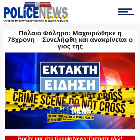
ΤΡΟΧΑΙΑ
Παλαιό Φάληρο: Μαχαιρώθηκε η
78χρονη – Συνελήφθη και ανακρίνεται ο
γιος της
ΟΠΚΕ
ΟΜΑΔΑ “Ζ”
ΕΚΑΜ
Βρείτε μας στο Google News! Πατήστε εδώ!