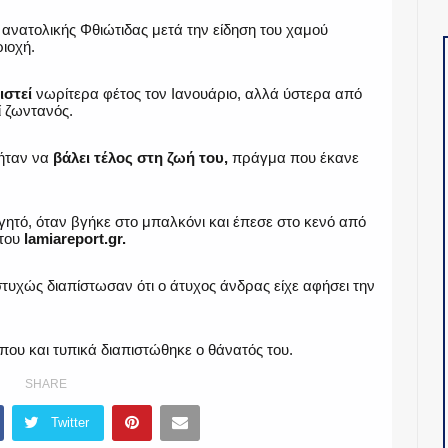
 ανατολικής Φθιώτιδας μετά την είδηση του χαμού
ιοχή.
ιστεί
νωρίτερα φέτος τον Ιανουάριο, αλλά ύστερα από
ί ζωντανός.
 ήταν να
βάλει τέλος στη ζωή του,
πράγμα που έκανε
γητό, όταν βγήκε στο μπαλκόνι και έπεσε στο κενό από
 του
lamiareport.gr.
στυχώς διαπίστωσαν ότι ο άτυχος άνδρας είχε αφήσει την
που και τυπικά διαπιστώθηκε ο θάνατός του.
SHARE
Twitter