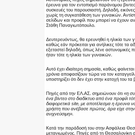
έρευνα για τον εντοπισμό παράνομου βιντεο
συσκευές του παρουσιαστή. Δηλαδή, εικόνε
χωρίς τη συγκατάθεση των γυναικών. Αντίστο
σελίδων και προφίλ που μπορεί να έχουν α
Στάθη Παναγιωτόπουλο.
Δευτερευόντως, θα ερευνηθεί η ηλικία τω
καθώς εάν πρόκειται για ανήλικες τότε τα α
εξεταστεί δηλαδή, όπως λένε αστυνομικές πη
ήταν τότε η ηλικία των γυναικών.
Αυτό έχει ιδιαίτερη σημασία, καθώς φαίνετα
χρόνια αποφασίζουν τώρα να τον καταγγείλο
υποστηρίζει ότι δεν έχει στην κατοχή του τα 
Πηγές από την ΕΛ.ΑΣ. σημειώνουν ότι
«η συ
ένα βίντεο στο διαδίκτυο από ένα προφίλ τό
διαφορετικά site, με αποτέλεσμα η έρευνα ν
χρήστη που ανέβασε πρώτος, άρα είχε στην κ
ανιχνεύσιμη».
Κατά την παράδοσή του στην Ασφάλεια Θεσ
μετανιωμένος. Πηγές από τη Θεσσαλονίκη σ