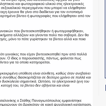
ληπτικού και φωτογραφικού υλικού στις ηλεκτρονικές
ς σεξουαλικού περιεχομένου που μπορεί να ελήφθησαν
ιχη έρευνα θα γίνει στο διαδίκτυο για τον εντοπισμό
ναρτημένα βίντεο ή φωτογραφίες που ελήφθησαν από τον
ν γυναικών που βιντεοσκοπήθηκαν ή φωτογραφήθηκαν,
δικήματα αλλάζουν και γίνονται πολύ πιο σοβαρά. Δεν θα
γές, μόνο το πότε γυρίστηκαν τα βίντεο αλλά και ποια
ι ότι γυναίκες που είχαν βιντεοσκοπηθεί πριν από πολλά
υν. Ο ίδιος ο παρουσιαστής, πάντως, φαίνεται πως
βίντεο για τα οποία κατηγορείται.
γκεκριμένη υπόθεση είναι σύνθετη, καθώς όταν ανεβαίνει
τε συνήθως διασκορπίζεται σε δεύτερο χρόνο σε πολλά και
α δυσκολεύει σημαντικά. Ωστόσο, τα ηλεκτρονικά ίχνη του
ατοχή του, τα βίντεο δεν σβήνεται και είναι
σαλονίκης ο Στάθης Παναγιωτόπουλος εμφανίστηκε
ημειώνουν ότι βρισκόταν σε κακή ψυχολογική κατάσταση.