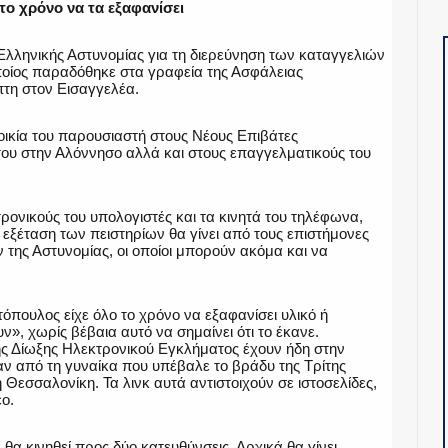
 το χρόνο να τα εξαφανίσει
 Ελληνικής Αστυνομίας για τη διερεύνηση των καταγγελιών
ποίος παραδόθηκε στα γραφεία της Ασφάλειας
τη στον Εισαγγελέα.
τοικία του παρουσιαστή στους Νέους Επιβάτες
του στην Αλόννησο αλλά και στους επαγγελματικούς του
ρονικούς του υπολογιστές και τα κινητά του τηλέφωνα,
 εξέταση των πειστηρίων θα γίνει από τους επιστήμονες
της Αστυνομίας, οι οποίοι μπορούν ακόμα και να
.
όπουλος είχε όλο το χρόνο να εξαφανίσει υλικό ή
, χωρίς βέβαια αυτό να σημαίνει ότι το έκανε.
ης Δίωξης Ηλεκτρονικού Εγκλήματος έχουν ήδη στην
αν από τη γυναίκα που υπέβαλε το βράδυ της Τρίτης
εσσαλονίκη. Τα λινκ αυτά αντιστοιχούν σε ιστοσελίδες,
εο.
θα κινηθεί προς δύο κατευθύνσεις. Αρχικά θα γίνει