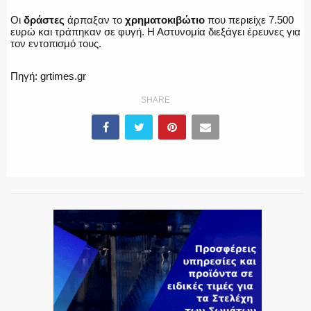
Οι
δράστες
άρπαξαν το
χρηματοκιβώτιο
που περιείχε 7.500
ευρώ και τράπηκαν σε φυγή. Η Αστυνομία διεξάγει έρευνες για
ΕΚΑΒ
τον εντοπισμό τους.
Πηγή: grtimes.gr
SHARE
ΑΣΤΥΝΟΜΙΚΟ ΡΕΠΟΡΤΑΖ
Η ΦΩΝΗ ΣΟΥ
ΟΠΛΑ/ΕΞΟΠΛΙΣΜΟΣ
ΟΜΑΔΕΣ ΕΛ.ΑΣ.