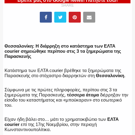
Βρείτε μας στο Google News! Πατήστε εδώ!
ΥΑΤ/ΥΜΕΤ
SHARE
ΕΛΛΗΝΙΚΗ ΑΣΤΥΝΟΜΙΑ
Θεσσαλονίκη: Η διάρρηξη στο κατάστημα των ΕΛΤΑ
courier σημειώθηκε περίπου στις 3 τα ξημερώματα της
Παρασκευής
ΠΥΡΟΣΒΕΣΤΙΚΗ
Κατάστημα των ΕΛΤΑ courier βρέθηκε τα ξημερώματα της
Παρασκευής στο στόχαστρο διαρρηκτών στη
Θεσσαλονίκη
.
Σύμφωνα με τις πρώτες πληροφορίες, περίπου στις 3 τα
ΛΙΜΕΝΙΚΟ
ξημερώματα της Παρασκευής,
τέσσερα άτομα
διέρρηξαν την
είσοδο του καταστήματος και «μπούκαραν» στο εσωτερικό
του.
Είχαν ήδη βάλει στο… μάτι το χρηματοκιβώτιο των
ΕΛΤΑ
ΕΝΟΠΛΕΣ ΔΥΝΑΜΕΙΣ
courier
επί της 17ης Νοεμβρίου, στην περιοχή
Κωνσταντινουπολίτικα.