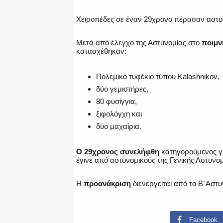
Χειροπέδες σε έναν 29χρονο πέρασαν αστυ
Μετά από έλεγχο της Αστυνομίας στο
ποιμν
κατασχέθηκαν:
Πολεμικό τυφέκιο τύπου Kalashnikov,
δύο γεμιστήρες,
80 φυσίγγια,
ξιφολόγχη και
δύο μαχαίρια.
Ο 29χρονος συνελήφθη
κατηγορούμενος γι
έγινε από αστυνομικούς της Γενικής Αστυνο
Η
προανάκριση
διενεργείται από το Β΄Αστ
Facebook