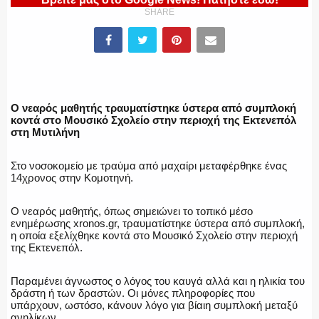
ΥΑΤ/ΥΜΕΤ
SHARE
ΕΛΛΗΝΙΚΗ ΑΣΤΥΝΟΜΙΑ
Ο νεαρός μαθητής τραυματίστηκε ύστερα από συμπλοκή
κοντά στο Μουσικό Σχολείο στην περιοχή της Εκτενεπόλ
στη Μυτιλήνη
ΠΥΡΟΣΒΕΣΤΙΚΗ
Στο νοσοκομείο με τραύμα από μαχαίρι μεταφέρθηκε ένας
14χρονος στην Κομοτηνή.
Ο νεαρός μαθητής, όπως σημειώνει το τοπικό μέσο
ΛΙΜΕΝΙΚΟ
ενημέρωσης xronos.gr, τραυματίστηκε ύστερα από συμπλοκή,
η οποία εξελίχθηκε κοντά στο Μουσικό Σχολείο στην περιοχή
της Εκτενεπόλ.
Παραμένει άγνωστος ο λόγος του καυγά αλλά και η ηλικία του
ΕΝΟΠΛΕΣ ΔΥΝΑΜΕΙΣ
δράστη ή των δραστών. Οι μόνες πληροφορίες που
υπάρχουν, ωστόσο, κάνουν λόγο για βίαιη συμπλοκή μεταξύ
ανηλίκων.