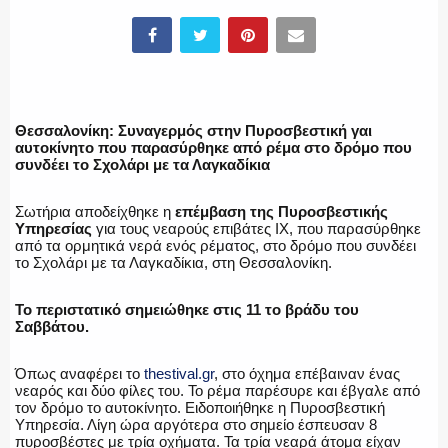
ΥΑΤ/ΥΜΕΤ
ΕΛΛΗΝΙΚΗ ΑΣΤΥΝΟΜΙΑ
Θεσσαλονίκη: Συναγερμός στην Πυροσβεστική γαι
αυτοκίνητο που παρασύρθηκε από ρέμα στο δρόμο που
συνδέει το Σχολάρι με τα Λαγκαδίκια
ΠΥΡΟΣΒΕΣΤΙΚΗ
Σωτήρια αποδείχθηκε η
επέμβαση της Πυροσβεστικής
Υπηρεσίας
για τους νεαρούς επιβάτες ΙΧ, που παρασύρθηκε
από τα ορμητικά νερά ενός ρέματος, στο δρόμο που συνδέει
το Σχολάρι με τα Λαγκαδίκια, στη Θεσσαλονίκη.
ΛΙΜΕΝΙΚΟ
Το περιστατικό σημειώθηκε στις 11 το βράδυ του
Σαββάτου.
Όπως αναφέρει το
thestival.gr
, στο όχημα επέβαιναν ένας
νεαρός και δύο φίλες του. Το ρέμα παρέσυρε και έβγαλε από
ΕΝΟΠΛΕΣ ΔΥΝΑΜΕΙΣ
τον δρόμο το αυτοκίνητο. Ειδοποιήθηκε η Πυροσβεστική
Υπηρεσία. Λίγη ώρα αργότερα στο σημείο έσπευσαν 8
πυροσβέστες με τρία οχήματα. Τα τρία νεαρά άτομα είχαν