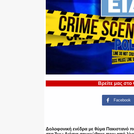
Βρείτε μας στο
Facebook
Δολοφονική ενέδρα με θύμα Πακιστανό π
στα Άνω Λιόσια σημειώθηκε πριν από λί