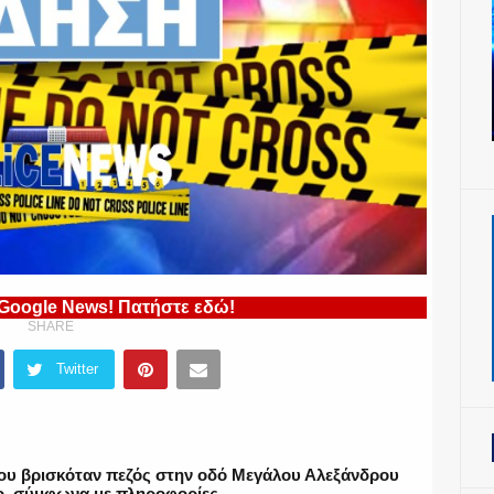
 Google News! Πατήστε εδώ!
SHARE
Twitter
ου βρισκόταν πεζός στην οδό Μεγάλου Αλεξάνδρου
γο, σύμφωνα με πληροφορίες