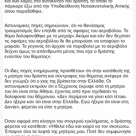
και δύο λάμες στο αυτοκίνητο του δράστη, το οποίο το
πάρκαρε έξω από την Υποδιεύθυνση Νοτιοανατολικής Αττικής
όπου παραδόθηκε.
Αστυνομικές πηγές σημειώνουν,
ότι «ο θανάσιμος
ΑΣΤΥΝΟΜΙΚΟ ΡΕΠΟΡΤΑΖ
τραυματισμός δεν επήλθε από τις σφαίρες του αεροβόλου. Το
θύμα δολοφονήθηκε με το μαχαίρι. Ακόμα και εάν δεν δεχόταν
τις σφαίρες του αεροβόλου δε θα μπορούσε να αποφύγει το
μοιραίο. Το γεγονός ότι άρχισε να πυροβολεί με το αεροβόλο
δείχνει όμως το απάνθρωπο μένος που είχε ο δράστης
εναντίον του θύματος».
Η ΦΩΝΗ ΣΟΥ
Οι ίδιες πηγές ενημέρωσης προσθέτουν ότι στην κατάθεσή της
η μητέρα του δράστη και σύντροφος του θύματος ανέφερε ότι
δεν γνώριζε ότι ο γιος της βρίσκεται στην Ελλάδα. Οι
αστυνομικοί εκτιμούν ότι ο 51χρονος έκρυψε από τη μητέρα
ΟΠΛΑ/ΕΞΟΠΛΙΣΜΟΣ
του ότι είναι στην Αθήνα, έχοντας από πριν σχεδιάσει τη
δολοφονία του 66χρονου. «Δεν περίμενα να γίνει κάτι τέτοιο.
Δεν ήξερα καν ότι είναι στην Ελλάδα. Εγώ ήξερα ότι είναι στη
Δανία», φέρεται να είπε η μητέρα.
ΟΜΑΔΕΣ ΕΛ.ΑΣ.
Όσον αφορά στο κίνητρο του στυγερού εγκλήματος, ο δράστης
φέρεται να κατέθεσε: «Ήθελα εδώ και καιρό να τον σκοτώσω.
Έπαιρνε όλα τα λεφτά της μητέρας μου. Ποτέ δεν συμφώνησα