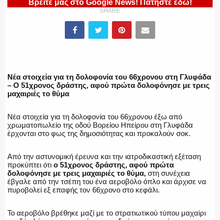
Βρείτε μας στο Google News! Πατήστε εδώ!
SHARE
ΕΛΛΗΝΙΚΗ ΑΣΤΥΝΟΜΙΑ
ΠΥΡΟΣΒΕΣΤΙΚΗ
Νέα στοιχεία για τη δολοφονία του 66χρονου στη Γλυφάδα
– O 51χρονος δράστης, αφού πρώτα δολοφόνησε με τρεις
μαχαιριές το θύμα
Νέα στοιχεία για τη δολοφονία του 66χρονου έξω από
ΛΙΜΕΝΙΚΟ
χρωματοπωλείο της οδού Βορείου Ηπείρου στη Γλυφάδα
έρχονται στο φως της δημοσιότητας και προκαλούν σοκ.
Από την αστυνομική έρευνα και την ιατροδικαστική εξέταση
προκύπτει ότι
ο 51χρονος δράστης, αφού πρώτα
ΕΝΟΠΛΕΣ ΔΥΝΑΜΕΙΣ
δολοφόνησε με τρεις μαχαιριές το θύμα,
στη συνέχεια
έβγαλε από την τσέπη του ένα αεροβόλο όπλο και άρχισε να
πυροβολεί εξ επαφής τον 66χρονο στο κεφάλι.
Το αεροβόλο βρέθηκε μαζί με το στρατιωτικού τύπου μαχαίρι
ΕΚΑΒ