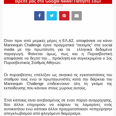
Βρείτε μας στο Google News! Πατήστε εδώ!
SHARE
ΕΛΛΗΝΙΚΗ ΑΣΤΥΝΟΜΙΑ
Όταν πριν από μερικές μέρες η ΕΛ.ΑΣ. αποφάσισε να κάνει
ΠΥΡΟΣΒΕΣΤΙΚΗ
Mannequin Challenge έγινε πραγματικά “σεισμός” στα social
media με την πρωτότυπη για τα ελληνικά δεδομένα
παραγωγή. Φαίνεται όμως, πως και η Πυροσβεστική
αποφάσισε να δεχτεί την… πρόκληση και συγκεκριμένα ο 1ος
Πυροσβεστικός Σταθμός Αθηνών.
ΛΙΜΕΝΙΚΟ
Οι πυροσβέστες επέλεξαν ως σκηνικό τις εγκαταστάσεις του
σταθμού τους ενώ οι πρωταγωνιστές κατά την διάρκεια του
Mannequin Challenge επιδεικνύουν όλη τη γκάμα της
εκπαίδευσης που κάνουν στους χώρους αυτούς.
ΕΝΟΠΛΕΣ ΔΥΝΑΜΕΙΣ
Έτσι κάποιος είναι ανεβασμένος σε έναν πύργο αναρρίχησης,
δύο άλλοι επιχειρούν να κόψουν τις λαμαρίνες ενός
αυτοκινήτου ενώ κάποιοι άλλοι πραγματοποιούν «επιχείρηση»
απεγκλωβισμού από φλεγόμενο διαμέρισμα.