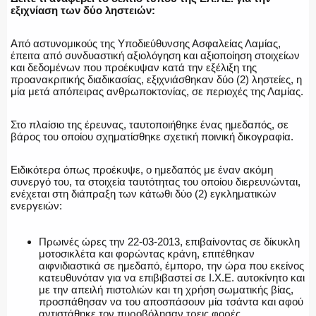
εξιχνίαση των δύο ληστειών:
Από αστυνομικούς της Υποδιεύθυνσης Ασφαλείας Λαμίας,
έπειτα από συνδυαστική αξιολόγηση και αξιοποίηση στοιχείων
και δεδομένων που προέκυψαν κατά την εξέλιξη της
προανακριτικής διαδικασίας, εξιχνιάσθηκαν δύο (2) ληστείες, η
μία μετά απόπειρας ανθρωποκτονίας, σε περιοχές της Λαμίας.
Στο πλαίσιο της έρευνας, ταυτοποιήθηκε ένας ημεδαπός, σε
βάρος του οποίου σχηματίσθηκε σχετική ποινική δικογραφία.
Ειδικότερα όπως προέκυψε, ο ημεδαπός με έναν ακόμη
συνεργό του, τα στοιχεία ταυτότητας του οποίου διερευνώνται,
ενέχεται στη διάπραξη των κάτωθι δύο (2) εγκληματικών
ενεργειών:
Πρωινές ώρες την 22-03-2013, επιβαίνοντας σε δίκυκλη
μοτοσικλέτα και φορώντας κράνη, επιτέθηκαν
αιφνιδιαστικά σε ημεδαπό, έμπορο, την ώρα που εκείνος
κατευθυνόταν για να επιβιβαστεί σε Ι.Χ.Ε. αυτοκίνητο και
με την απειλή πιστολιών και τη χρήση σωματικής βίας,
προσπάθησαν να του αποσπάσουν μία τσάντα και αφού
αντιστάθηκε τον πυροβόλησαν τρεις φορές