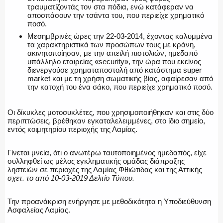
τραυματίζοντάς τον στα πόδια, ενώ κατάφεραν να
αποσπάσουν την τσάντα του, που περιείχε χρηματικό
ποσό.
Μεσημβρινές ώρες την 22-03-2014, έχοντας καλυμμένα
τα χαρακτηριστικά των προσώπων τους με κράνη,
ακινητοποίησαν, με την απειλή πιστολιών, ημεδαπό
υπάλληλο εταιρείας «security», την ώρα που εκείνος
διενεργούσε χρηματαποστολή από κατάστημα super
market και με τη χρήση σωματικής βίας, αφαίρεσαν από
την κατοχή του ένα σάκο, που περιείχε χρηματικό ποσό.
Οι δίκυκλες μοτοσυκλέτες, που χρησιμοποιήθηκαν και στις δύο
περιπτώσεις, βρέθηκαν εγκαταλελειμμένες, στο ίδιο σημείο,
εντός κοιμητηρίου περιοχής της Λαμίας.
Γίνεται μνεία, ότι ο ανωτέρω ταυτοποιημένος ημεδαπός, είχε
συλληφθεί ως μέλος εγκληματικής ομάδας διάπραξης
ληστειών σε περιοχές της Λαμίας Φθιώτιδας και της Αττικής
σχετ. το από 10-03-2019 Δελτίο Τύπου.
Την προανάκριση ενήργησε με μεθοδικότητα η Υποδιεύθυνση
Ασφαλείας Λαμίας.