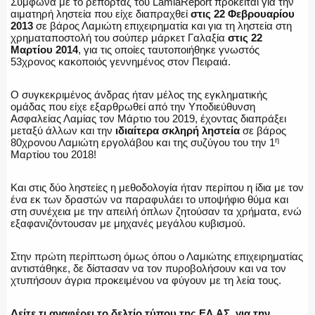
Σύμφωνα με το ρεπορτάζ του LamiaReport πρόκειται για την
αιματηρή ληστεία που είχε διαπραχθεί
στις 22 Φεβρουαρίου
ΑΣΤΥΝΟΜΙΚΟ ΡΕΠΟΡΤΑΖ
2013
σε βάρος Λαμιώτη επιχειρηματία και για τη ληστεία στη
χρηματαποστολή του σούπερ μάρκετ Γαλαξία
στις 22
Μαρτίου 2014
, για τις οποίες ταυτοποιήθηκε γνωστός
53χρονος κακοποιός γεννημένος στον Πειραιά.
Η ΦΩΝΗ ΣΟΥ
Ο συγκεκριμένος άνδρας ήταν μέλος της εγκληματικής
ομάδας που είχε εξαρθρωθεί από την Υποδιεύθυνση
Ασφαλείας Λαμίας τον Μάρτιο του 2019, έχοντας διαπράξει
μεταξύ άλλων και την
ιδιαίτερα σκληρή ληστεία
σε βάρος
η
80χρονου Λαμιώτη εργολάβου και της συζύγου του την 1
Μαρτίου του 2018!
ΟΠΛΑ/ΕΞΟΠΛΙΣΜΟΣ
Και στις δύο ληστείες η μεθοδολογία ήταν περίπου η ίδια με τον
ένα εκ των δραστών να παραφυλάει το υποψήφιο θύμα και
στη συνέχεια με την απειλή όπλων ζητούσαν τα χρήματα, ενώ
εξαφανιζόντουσαν με μηχανές μεγάλου κυβισμού.
ΟΜΑΔΕΣ ΕΛ.ΑΣ.
Στην πρώτη περίπτωση όμως όπου ο Λαμιώτης επιχειρηματίας
αντιστάθηκε, δε δίστασαν να τον πυροβολήσουν και να τον
χτυπήσουν άγρια προκειμένου να φύγουν με τη λεία τους.
Δείτε τι αναφέρει το δελτίο τύπου της ΕΛ.ΑΣ. για την