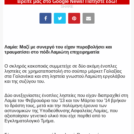
Βρείτε μας στο Google News! Πατήστε εδώ!
SHARE
ΠΥΡΟΣΒΕΣΤΙΚΗ
Λαμία: Μαζί με συνεργό του είχαν πυροβολήσει και
τραυματίσει στο πόδι Λαμιώτη επιχειρηματία
ΛΙΜΕΝΙΚΟ
Ο σκληρός κακοποιός συμμετείχε σε δύο ακόμη ένοπλες
ληστείες σε χρηματαποστολή στο σούπερ μάρκετ Γαλαξίας
στα Γαλανέικα και στη ληστεία γνωστού Λαμιώτη εργολάβου
και της συζύγου του.
ΕΝΟΠΛΕΣ ΔΥΝΑΜΕΙΣ
Δύο ανεξιχνίαστες ένοπλες ληστείες που είχαν διαπραχθεί στη
Λαμία τον Φεβρουάριο του ’13 και τον Μάρτιο του ’14 βρήκαν
το δράστη τους, μετά και την πολύμηνη έρευνα των
αστυνομικών της Υποδιεύθυνσης Ασφαλείας Λαμίας, που
ΕΚΑΒ
αξιοποίησαν γενετικό υλικό που είχε παρθεί από το
Εγκληματολογικό Τμήμα.