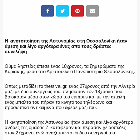
ΥΑΤ/ΥΜΕΤ
ΕΛΛΗΝΙΚΗ ΑΣΤΥΝΟΜΙΑ
Η κινητοποίηση της Αστυνομίας στη Θεσσαλονίκη ήταν
άμεση και λίγο αργότερα ένας από τους δράστες
συνελήφη
Θύμα ληστείας έπεσε ένας 18χρονος, τα ξημερώματα της
ΠΥΡΟΣΒΕΣΤΙΚΗ
Κυριακής, μέσα στο Αριστοτέλειο Πανεπιστήμιο Θεσσαλονίκης.
Όπως μεταδίδει το thestival.gr, ένας 27χρονος από την Αλγερία
μαζί με δύο συνεργούς του, πλησίασαν τον 18χρονο που
βρισκόταν μέσα στον χώρο του campus και με την απειλή
ΛΙΜΕΝΙΚΟ
ενός μπαλτά του πήραν το κινητό του τηλέφωνο και
προσωπικά αντικείμενα που έφερε μαζί του.
Η κινητοποίηση της Αστυνομίας ήταν άμεση και λίγο αργότερα,
άνδρες της ομάδας Ζ’ κατάφεραν και πέρασαν χειροπέδες
ΕΝΟΠΛΕΣ ΔΥΝΑΜΕΙΣ
στον 27χρονο, ενώ αναζητούνται οι δύο συνεργοί του.