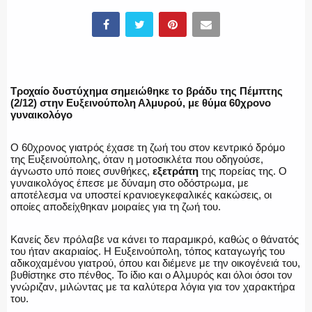
ΥΑΤ/ΥΜΕΤ
ΕΛΛΗΝΙΚΗ ΑΣΤΥΝΟΜΙΑ
Τροχαίο δυστύχημα σημειώθηκε το βράδυ της Πέμπτης
(2/12) στην Ευξεινούπολη Αλμυρού, με θύμα 60χρονο
γυναικολόγο
ΠΥΡΟΣΒΕΣΤΙΚΗ
Ο 60χρονος γιατρός έχασε τη ζωή του στον κεντρικό δρόμο
της Ευξεινούπολης, όταν η μοτοσικλέτα που οδηγούσε,
άγνωστο υπό ποιες συνθήκες,
εξετράπη
της πορείας της. Ο
γυναικολόγος έπεσε με δύναμη στο οδόστρωμα, με
αποτέλεσμα να υποστεί κρανιοεγκεφαλικές κακώσεις, οι
οποίες αποδείχθηκαν μοιραίες για τη ζωή του.
ΛΙΜΕΝΙΚΟ
Κανείς δεν πρόλαβε να κάνει το παραμικρό, καθώς ο θάνατός
του ήταν ακαριαίος. Η Ευξεινούπολη, τόπος καταγωγής του
αδικοχαμένου γιατρού, όπου και διέμενε με την οικογένειά του,
βυθίστηκε στο πένθος. Το ίδιο και ο Αλμυρός και όλοι όσοι τον
ΕΝΟΠΛΕΣ ΔΥΝΑΜΕΙΣ
γνώριζαν, μιλώντας με τα καλύτερα λόγια για τον χαρακτήρα
του.