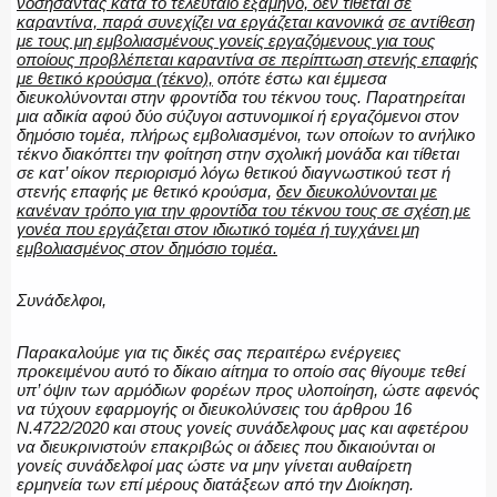
νοσήσαντας κατά το τελευταίο εξάμηνο, δεν τίθεται σε
καραντίνα, παρά συνεχίζει να εργάζεται κανονικά
σε αντίθεση
με τους μη εμβολιασμένους γονείς εργαζόμενους για τους
οποίους προβλέπεται καραντίνα σε περίπτωση στενής επαφής
με θετικό κρούσμα (τέκνο),
οπότε έστω και έμμεσα
διευκολύνονται στην φροντίδα του τέκνου τους. Παρατηρείται
μια αδικία αφού δύο σύζυγοι αστυνομικοί ή εργαζόμενοι στον
δημόσιο τομέα, πλήρως εμβολιασμένοι, των οποίων το ανήλικο
τέκνο διακόπτει την φοίτηση στην σχολική μονάδα και τίθεται
σε κατ’ οίκον περιορισμό λόγω θετικού διαγνωστικού τεστ ή
στενής επαφής με θετικό κρούσμα,
δεν διευκολύνονται με
κανέναν τρόπο για την φροντίδα του τέκνου τους σε σχέση με
γονέα που εργάζεται στον ιδιωτικό τομέα ή τυγχάνει μη
εμβολιασμένος στον δημόσιο τομέα.
Συνάδελφοι,
Παρακαλούμε για τις δικές σας περαιτέρω ενέργειες
προκειμένου αυτό το δίκαιο αίτημα το οποίο σας θίγουμε τεθεί
υπ’ όψιν των αρμόδιων φορέων προς υλοποίηση, ώστε αφενός
να τύχουν εφαρμογής οι διευκολύνσεις του άρθρου 16
Ν.4722/2020 και στους γονείς συνάδελφους μας και αφετέρου
να διευκρινιστούν επακριβώς οι άδειες που δικαιούνται οι
γονείς συνάδελφοί μας ώστε να μην γίνεται αυθαίρετη
ερμηνεία των επί μέρους διατάξεων από την Διοίκηση.