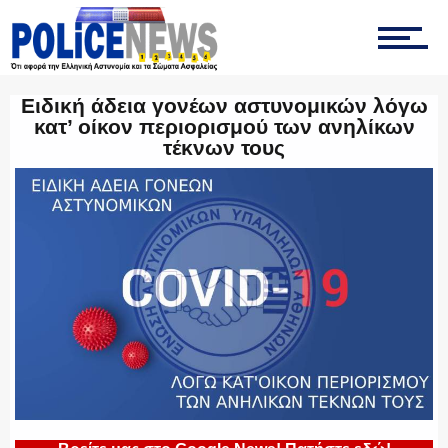
ΟΠΚΕ
Ειδική άδεια γονέων αστυνομικών λόγω
κατ’ οίκον περιορισμού των ανηλίκων
ΟΜΑΔΑ “Ζ”
τέκνων τους
ΕΚΑΜ
ΥΑΤ/ΥΜΕΤ
ΕΛΛΗΝΙΚΗ ΑΣΤΥΝΟΜΙΑ