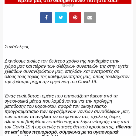
Βρείτε μας στο Google News! Πατήστε εδώ!
SHARE
ΠΥΡΟΣΒΕΣΤΙΚΗ
Συνάδελφοι,
ΛΙΜΕΝΙΚΟ
Διανύουμε αισίως τον δεύτερο χρόνο της πανδημίας στην
χώρα μας και πέραν των ολέθριων συνεπειών της στην υγεία
χιλιάδων συνανθρώπων μας, επήλθαν και ανατροπές σε
όλους τους τομείς της καθημερινότητάς μας, όπως τουλάχιστον
την ζούσαμε μέχρι την εμφάνιση του
C
ovid-19.
ΕΝΟΠΛΕΣ ΔΥΝΑΜΕΙΣ
Ένας ευαίσθητος τομέας που επηρεάζεται άμεσα από τα
υγειονομικά μέτρα που λαμβάνονται για την πρόληψη
μεταδοσης του κορονοϊού, αφορά τον οικογενειακό
προγραμματισμό των εργαζόμενων γονέων συναδέλφων μας,
ΕΚΑΒ
των οποίων τα ανήλικα τεκνα φοιτούν στις σχολικές δομές
όλων των βαθμίδων εκπαίδευσης και λόγω νόσησής τους από
τον
C
ovid-19 ή ως στενές επαφές θετικού κρούσματος,
τίθενται
σε κατ’ οίκον περιορισμό, σύμφωνα με τα υγειονομικά