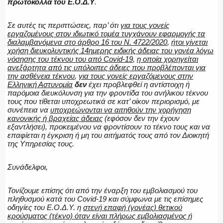
πρωτόκολλα του Ε.Ο.Δ.Υ
.
ΑΣΤΥΝΟΜΙΚΟ ΡΕΠΟΡΤΑΖ
Σε αυτές τις περιπτώσεις, παρ’ ότι
για τους γονείς
εργαζομένους στον ιδιωτικό τομέα τυγχάνουν εφαρμογής τα
διαλαμβανόμενα στο άρθρο 16 του Ν. 4722/2020
,
ήτοι γίνεται
χρήση διευκολυντικής 14ημερης ειδικής άδειας του γονέα λόγω
νόσησης του τέκνου του από
Covid
-19
,
η οποία χορηγείται
Η ΦΩΝΗ ΣΟΥ
ανεξάρτητα από τις υπόλοιπες άδειες που προβλέπονται για
την ασθένεια τέκνου
,
για τους γονείς εργαζόμενους στην
Ελληνική Αστυνομία
δεν
έχει προβλεφθεί η αντίστοιχη ή
παρόμοια διευκόλυνση για την φροντίδα του ανήλικου τέκνου
τους που τίθεται υποχρεωτικά σε κατ’ οίκον περιορισμό, με
συνέπεια να
υποχρεώνονται να αιτηθούν την χορήγηση
ΟΠΛΑ/ΕΞΟΠΛΙΣΜΟΣ
κανονικής ή βραχείας άδειας
(εφόσον δεν την έχουν
εξαντλήσει), προκειμένου να φροντίσουν το τέκνο τους και να
επαφίεται η έγκριση ή μη του αιτήματός τους από τον Διοικητή
της Υπηρεσίας τους.
ΟΜΑΔΕΣ ΕΛ.ΑΣ.
Συνάδελφοι,
Τονίζουμε επίσης ότι από την έναρξη του εμβολιασμού του
πληθυσμού κατά του
C
ovid-19 και σύμφωνα με τις επίσημες
οδηγίες του Ε.Ο.Δ.Υ. η
στενή επαφή (γονέας) θετικού
κρούσματος (τέκνο) όταν είναι πλήρως εμβολιασμένος ή