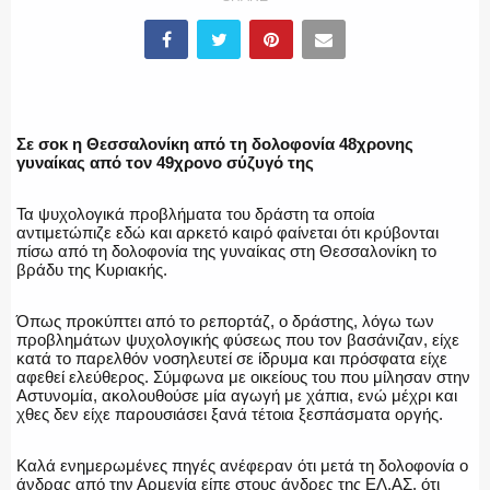
ΕΛΛΗΝΙΚΗ ΑΣΤΥΝΟΜΙΑ
Σε σοκ η Θεσσαλονίκη από τη δολοφονία 48χρονης
γυναίκας από τον 49χρονο σύζυγό της
Τα ψυχολογικά προβλήματα του δράστη τα οποία
ΠΥΡΟΣΒΕΣΤΙΚΗ
αντιμετώπιζε εδώ και αρκετό καιρό φαίνεται ότι κρύβονται
πίσω από τη δολοφονία της γυναίκας στη Θεσσαλονίκη το
βράδυ της Κυριακής.
Όπως προκύπτει από το ρεπορτάζ, ο δράστης, λόγω των
ΛΙΜΕΝΙΚΟ
προβλημάτων ψυχολογικής φύσεως που τον βασάνιζαν, είχε
κατά το παρελθόν νοσηλευτεί σε ίδρυμα και πρόσφατα είχε
αφεθεί ελεύθερος. Σύμφωνα με οικείους του που μίλησαν στην
Αστυνομία, ακολουθούσε μία αγωγή με χάπια, ενώ μέχρι και
χθες δεν είχε παρουσιάσει ξανά τέτοια ξεσπάσματα οργής.
ΕΝΟΠΛΕΣ ΔΥΝΑΜΕΙΣ
Καλά ενημερωμένες πηγές ανέφεραν ότι μετά τη δολοφονία ο
άνδρας από την Αρμενία είπε στους άνδρες της ΕΛ.ΑΣ. ότι