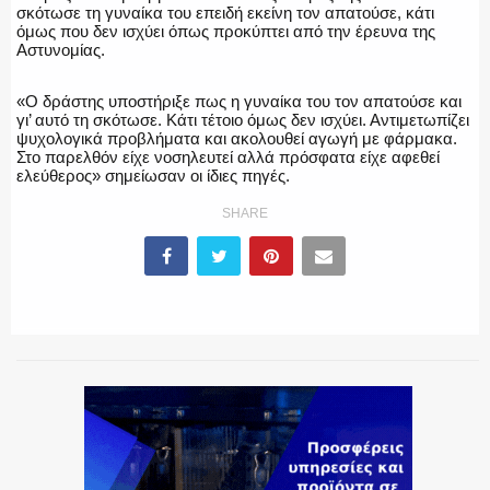
σκότωσε τη γυναίκα του επειδή εκείνη τον απατούσε, κάτι
όμως που δεν ισχύει όπως προκύπτει από την έρευνα της
ΕΚΑΒ
Αστυνομίας.
«Ο δράστης υποστήριξε πως η γυναίκα του τον απατούσε και
γι’ αυτό τη σκότωσε. Κάτι τέτοιο όμως δεν ισχύει. Αντιμετωπίζει
ψυχολογικά προβλήματα και ακολουθεί αγωγή με φάρμακα.
Στο παρελθόν είχε νοσηλευτεί αλλά πρόσφατα είχε αφεθεί
ΑΣΤΥΝΟΜΙΚΟ ΡΕΠΟΡΤΑΖ
ελεύθερος» σημείωσαν οι ίδιες πηγές.
SHARE
Η ΦΩΝΗ ΣΟΥ
ΟΠΛΑ/ΕΞΟΠΛΙΣΜΟΣ
ΟΜΑΔΕΣ ΕΛ.ΑΣ.