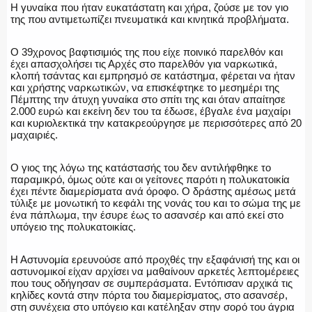
ΕΚΑΒ
Η γυναίκα που ήταν ευκατάστατη και χήρα, ζούσε με τον γιο
της που αντιμετωπίζει πνευματικά και κινητικά προβλήματα.
Ο 39χρονος βαφτισιμιός της που είχε ποινικό παρελθόν και
έχει απασχολήσει τις Αρχές στο παρελθόν για ναρκωτικά,
ΑΣΤΥΝΟΜΙΚΟ ΡΕΠΟΡΤΑΖ
κλοπή τσάντας και εμπρησμό σε κατάστημα, φέρεται να ήταν
και χρήστης ναρκωτικών, να επισκέφτηκε το μεσημέρι της
Πέμπτης την άτυχη γυναίκα στο σπίτι της και όταν απαίτησε
2.000 ευρώ και εκείνη δεν του τα έδωσε, έβγαλε ένα μαχαίρι
και κυριολεκτικά την κατακρεούργησε με περισσότερες από 20
μαχαιριές.
Η ΦΩΝΗ ΣΟΥ
Ο γιος της λόγω της κατάστασής του δεν αντιλήφθηκε το
παραμικρό, όμως ούτε και οι γείτονες παρότι η πολυκατοικία
έχει πέντε διαμερίσματα ανά όροφο. Ο δράστης αμέσως μετά
τύλιξε με μονωτική το κεφάλι της νονάς του και το σώμα της με
ΟΠΛΑ/ΕΞΟΠΛΙΣΜΟΣ
ένα πάπλωμα, την έσυρε έως το ασανσέρ και από εκεί στο
υπόγειο της πολυκατοικίας.
Η Αστυνομία ερευνούσε από προχθές την εξαφάνισή της και οι
αστυνομικοί είχαν αρχίσει να μαθαίνουν αρκετές λεπτομέρειες
ΟΜΑΔΕΣ ΕΛ.ΑΣ.
που τους οδήγησαν σε συμπεράσματα. Εντόπισαν αρχικά τις
κηλίδες κοντά στην πόρτα του διαμερίσματος, στο ασανσέρ,
στη συνέχεια στο υπόγειο και κατέληξαν στην σορό του άγρια