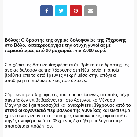
ΕΛΛΗΝΙΚΗ ΑΣΤΥΝΟΜΙΑ
Βόλος: O δράστης της άγριας δολοφονίας της 75χρονης
στο Βόλο, κατακρεούργησε την άτυχη γυναίκα με
ΠΥΡΟΣΒΕΣΤΙΚΗ
περισσότερες από 20 μαχαιριές, για 2.000 ευρώ
Στα χέρια της Αστυνομίας φέρεται ότι βρίσκεται ο δράστης της
άγριας δολοφονίας της 75χρονης στη Νέα Ιωνία, η οποία
βρέθηκε έπειτα από έρευνες νεκρή μέσα στην υπόγεια
ΛΙΜΕΝΙΚΟ
αποθήκη της πολυκατοικίας που διέμενε.
Σύμφωνα με πληροφορίες του magnesianews, οι οποίες μέχρι
στιγμής δεν επιβεβαιώνονται, στο Αστυνομικό Μέγαρο
Μαγνησίας έχει προσαχθεί και
ανακρίνεται 39χρονος από το
ΕΝΟΠΛΕΣ ΔΥΝΑΜΕΙΣ
στενό οικογενειακό περιβάλλον της γυναίκας
και είναι θέμα
χρόνου να γίνουν και οι επίσημες ανακοινώσεις, αφού οι ίδιες
πηγές αναφέρουν ότι ο 39χρονος έχει ήδη ομολογήσει την
αποτρόπαια πράξη του.