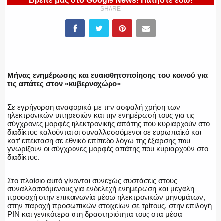
Βρείτε μας στο Google News! Πατήστε εδώ!
SHARE
ΑΣΤΥΝΟΜΙΚΟ ΡΕΠΟΡΤΑΖ
Μήνας ενημέρωσης και ευαισθητοποίησης του κοινού για
Η ΦΩΝΗ ΣΟΥ
τις απάτες στον «κυβερνοχώρο»
Σε εγρήγορση αναφορικά με την ασφαλή χρήση των
ηλεκτρονικών υπηρεσιών και την ενημέρωσή τους για τις
σύγχρονες μορφές ηλεκτρονικής απάτης που κυριαρχούν στο
ΟΠΛΑ/ΕΞΟΠΛΙΣΜΟΣ
διαδίκτυο καλούνται οι συναλλασσόμενοι σε ευρωπαϊκό και
κατ’ επέκταση σε εθνικό επίπεδο λόγω της έξαρσης που
γνωρίζουν οι σύγχρονες μορφές απάτης που κυριαρχούν στο
διαδίκτυο.
ΟΜΑΔΕΣ ΕΛ.ΑΣ.
Στο πλαίσιο αυτό γίνονται συνεχώς συστάσεις στους
συναλλασσόμενους για ενδελεχή ενημέρωση και μεγάλη
προσοχή στην επικοινωνία μέσω ηλεκτρονικών μηνυμάτων,
στην παροχή προσωπικών στοιχείων σε τρίτους, στην επιλογή
PIN και γενικότερα στη δραστηριότητα τους στα μέσα