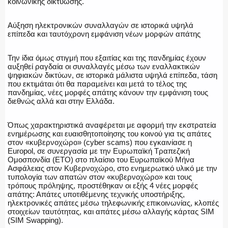
κοινωνικής δικτύωσης.
Αύξηση ηλεκτρονικών συναλλαγών σε ιστορικά υψηλά
επίπεδα και ταυτόχρονη εμφάνιση νέων μορφών απάτης
Την ίδια όμως στιγμή που εξαιτίας και της πανδημίας έχουν
αυξηθεί ραγδαία οι συναλλαγές μέσω των εναλλακτικών
ψηφιακών δικτύων, σε ιστορικά μάλιστα υψηλά επίπεδα, τάση
που εκτιμάται ότι θα παραμείνει και μετά το τέλος της
πανδημίας, νέες μορφές απάτης κάνουν την εμφάνιση τους
διεθνώς αλλά και στην Ελλάδα.
Όπως χαρακτηριστικά αναφέρεται με αφορμή την εκστρατεία
ενημέρωσης και ευαισθητοποίησης του κοινού για τις απάτες
στον «κυβερνοχώρο» (cyber scams) που εγκαινίασε η
Europol, σε συνεργασία με την Ευρωπαϊκή Τραπεζική
Ομοσπονδία (ΕΤΟ) στο πλαίσιο του Ευρωπαϊκού Μήνα
Ασφάλειας στον Κυβερνοχώρο, στο ενημερωτικό υλικό με την
τυπολογία των απατών στον «κυβερνοχώρο» και τους
τρόπους πρόληψης, προστέθηκαν οι εξής 4 νέες μορφές
απάτης: Απάτες υποτιθέμενης τεχνικής υποστήριξης,
ηλεκτρονικές απάτες μέσω τηλεφωνικής επικοινωνίας, κλοπές
στοιχείων ταυτότητας, και απάτες μέσω αλλαγής κάρτας SIM
(SIM Swapping).