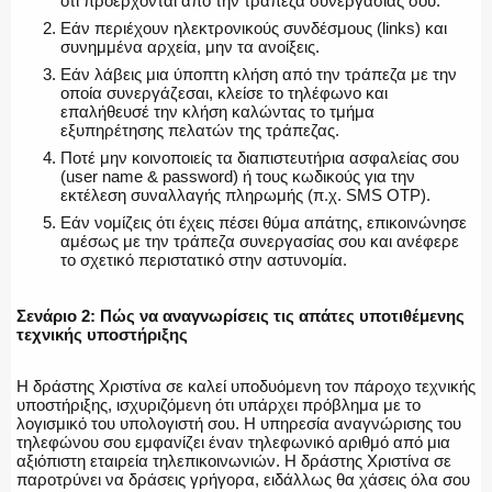
ότι προέρχονται από την τράπεζα συνεργασίας σου.
Εάν περιέχουν ηλεκτρονικούς συνδέσμους (links) και
συνημμένα αρχεία, μην τα ανοίξεις.
Εάν λάβεις μια ύποπτη κλήση από την τράπεζα με την
οποία συνεργάζεσαι, κλείσε το τηλέφωνο και
επαλήθευσέ την κλήση καλώντας το τμήμα
εξυπηρέτησης πελατών της τράπεζας.
Ποτέ μην κοινοποιείς τα διαπιστευτήρια ασφαλείας σου
(user name & password) ή τους κωδικούς για την
εκτέλεση συναλλαγής πληρωμής (π.χ. SMS OTP).
Εάν νομίζεις ότι έχεις πέσει θύμα απάτης, επικοινώνησε
αμέσως με την τράπεζα συνεργασίας σου και ανέφερε
το σχετικό περιστατικό στην αστυνομία.
Σενάριο 2: Πώς να αναγνωρίσεις τις απάτες υποτιθέμενης
τεχνικής υποστήριξης
Η δράστης Χριστίνα σε καλεί υποδυόμενη τον πάροχο τεχνικής
υποστήριξης, ισχυριζόμενη ότι υπάρχει πρόβλημα με το
λογισμικό του υπολογιστή σου. Η υπηρεσία αναγνώρισης του
τηλεφώνου σου εμφανίζει έναν τηλεφωνικό αριθμό από μια
αξιόπιστη εταιρεία τηλεπικοινωνιών. Η δράστης Χριστίνα σε
παροτρύνει να δράσεις γρήγορα, ειδάλλως θα χάσεις όλα σου