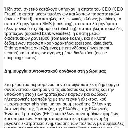
Ήδη στον σχετικό κατάλογο υπήρχαν: η απάτη του CEO (CEO
Fraud), η απάτη μέσω τιμολογίων και λοιπών παραστατικών
(invoice Fraud), οι απατηλές τηλεφωνικές κλήσεις (vishing), τα
απατηλά μηνύματα SMS (smishing), τα απατηλά μηνύματα
ηλεκτρονικού ταχυδρομείου (phishing),οι απατηλές ιστοσελίδες
τραπεζών (spoofed bank websites), η απάτη μέσω
διαδικτυακών ραντεβού (romance scam), και η κλοπή
δεδομένων προσωπικού χαρακτήρα (personal data theft).
Επίσης απάτες σχετιζόμενες με επενδύσεις (investment
scams) και απάτες σε αγορές μέσω διαδικτύου (online
shopping scams).
Δημιουργία συντονιστικού οργάνου στη χώρα μας
Στα μέσα του περασμένου μήνα αποφασίστηκε η δημιουργία
συντονιστικού κέντρου για τις διαδικτυακές απάτες και την
υποκλοπή στοιχείων τραπεζικών καρτών και κωδικών
ηλεκτρονικής τραπεζικής με την τεχνική ηλεκτρονικού
«ψαρέματος»-phishing, με την συμμετοχή της Ελληνικής
Αστυνομίας, της Τράπεζας της Ελλάδος, της Ελληνικής
Ένωσης Τραπεζών (ΕΕΤ) και άλλων συναρμόδιων φορέων
και υπηρεσιών. Επίσης αποφασίστηκε η άμεση έναρξη
μεγάλης εκστρατείας ενημέρωσης των πολιτών, με συμβουλές