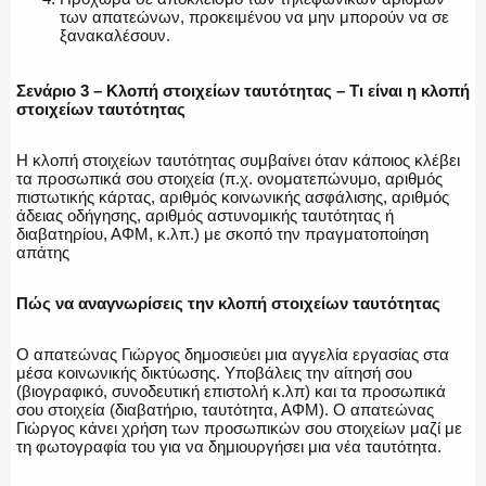
των απατεώνων, προκειμένου να μην μπορούν να σε
ξανακαλέσουν.
Σενάριο 3 – Κλοπή στοιχείων ταυτότητας – Τι είναι η κλοπή
στοιχείων ταυτότητας
Η κλοπή στοιχείων ταυτότητας συμβαίνει όταν κάποιος κλέβει
τα προσωπικά σου στοιχεία (π.χ. ονοματεπώνυμο, αριθμός
πιστωτικής κάρτας, αριθμός κοινωνικής ασφάλισης, αριθμός
άδειας οδήγησης, αριθμός αστυνομικής ταυτότητας ή
διαβατηρίου, ΑΦΜ, κ.λπ.) με σκοπό την πραγματοποίηση
απάτης
Πώς να αναγνωρίσεις την κλοπή στοιχείων ταυτότητας
Ο απατεώνας Γιώργος δημοσιεύει μια αγγελία εργασίας στα
μέσα κοινωνικής δικτύωσης. Υποβάλεις την αίτησή σου
(βιογραφικό, συνοδευτική επιστολή κ.λπ) και τα προσωπικά
σου στοιχεία (διαβατήριο, ταυτότητα, ΑΦΜ). Ο απατεώνας
Γιώργος κάνει χρήση των προσωπικών σου στοιχείων μαζί με
τη φωτογραφία του για να δημιουργήσει μια νέα ταυτότητα.