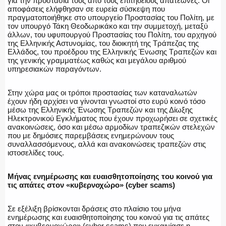
για την προστασία τους από τους επιτήδειους απατεώνες. Οι
αποφάσεις ελήφθησαν σε ευρεία σύσκεψη που
πραγματοποιήθηκε στο υπουργείο Προστασίας του Πολίτη, με
τον υπουργό Τάκη Θεοδωρικάκο και την συμμετοχή, μεταξύ
άλλων, του υφυπουργού Προστασίας του Πολίτη, του αρχηγού
της Ελληνικής Αστυνομίας, του διοικητή της Τράπεζας της
Ελλάδος, του προέδρου της Ελληνικής Ένωσης Τραπεζών και
της γενικής γραμματέως καθώς και μεγάλου αριθμού
υπηρεσιακών παραγόντων.
Στην χώρα μας οι τρόποι προστασίας των καταναλωτών
έχουν ήδη αρχίσει να γίνονται γνωστοί στο ευρύ κοινό τόσο
μέσω της Ελληνικής Ένωσης Τραπεζών και της Δίωξης
Ηλεκτρονικού Εγκλήματος που έχουν προχωρήσει σε σχετικές
ανακοινώσεις, όσο και μέσω αρμοδίων τραπεζικών στελεχών
που με δημόσιες παρεμβάσεις ενημερώνουν τους
συναλλασσόμενους, αλλά και ανακοινώσεις τραπεζών στις
ιστοσελίδες τους.
Μήνας ενημέρωσης και ευαισθητοποίησης του κοινού για
τις απάτες στον «κυβερνοχώρο» (cyber scams)
Σε εξέλιξη βρίσκονται δράσεις στο πλαίσιο του μήνα
ενημέρωσης και ευαισθητοποίησης του κοινού για τις απάτες
στον «κυβερνοχώρο» (cyber scams) που εγκαινίασε η