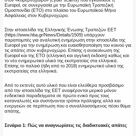
Europol, σε συνεργασία με την Ευρωπαϊκή Τραπεζική
Ομοσπονδία (ΕΤΟ) στο πλαίσιο του Ευρωπαϊκού Μήνα
Ασφάλειας στον Κυβερνοχώρο.
Στην ιστοσελίδα της Ελληνικής Ένωσης Τραπεζών ΕΕΤ
(https://www.hba.gr/News/Details/1509) υπάρχουν
παραπομπές για αναλυτική ενημέρωση στην ιστοσελίδα της
Europol για την ενημέρωση και ευαισθητοποίηση του κοινού για
τις απάτες στον κυβερνοχώρο. Επίσης η ανακοίνωση της
Europol και της ΕΤΟ (ελληνική και αγγλική έκδοση) καθώς και
το νέο ενημερωτικό υλικό της εκστρατείας στα ελληνικά.
Επίσης το παλαιό (ήδη από το 2018) ενημερωτικό υλικό της
εκστρατείας στα ελληνικά.
Από το εκτενές αυτό υλικό που είναι ελεύθερα προσβάσιμο
από την ιστοσελίδα της ΕΕΤ αναφέρονται μερικά μόνον
ενδεικτικά παραδείγματα σε πρώτο ενικό προς τους
καταναλωτές και συστήνονται τρόποι πρόληψης αλλά και
ενεργειών σε περίπτωση που ο συναλλασσόμενος πέσει θύμα
απάτης.
Σενάριο 1: Πώς να αναγνωρίσεις τις διαδικτυακές απάτες