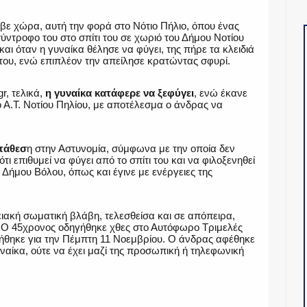
αβε χώρα, αυτή την φορά στο Νότιο Πήλιο, όπου ένας
ντροφο του στο σπίτι του σε χωριό του Δήμου Νοτίου
και όταν η γυναίκα θέλησε να φύγει, της πήρε τα κλειδιά
ι του, ενώ επιπλέον την απείλησε κρατώντας σφυρί.
r, τελικά,
η γυναίκα κατάφερε να ξεφύγει
, ενώ έκανε
 Α.Τ. Νοτίου Πηλίου, με αποτέλεσμα ο άνδρας να
τάθεσ
η στην Αστυνομία, σύμφωνα με την οποία δεν
τι επιθυμεί να φύγει από το σπίτι του και να φιλοξενηθεί
ήμου Βόλου, όπως και έγινε με ενέργειες της
ειακή σωματική βλάβη, τελεσθείσα και σε απόπειρα,
. Ο 45χρονος οδηγήθηκε χθες στο Αυτόφωρο Τριμελές
λήθηκε για την Πέμπτη 11 Νοεμβρίου. Ο άνδρας αφέθηκε
ναίκα, ούτε να έχει μαζί της προσωπική ή τηλεφωνική