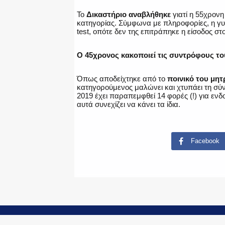
Το
Δικαστήριο αναβλήθηκε
γιατί η 55χρον
κατηγορίας. Σύμφωνα με πληροφορίες, η γυνα
test, οπότε δεν της επιτράπηκε η είσοδος σ
Ο 45χρονος κακοποιεί τις συντρόφους το
Όπως αποδείχτηκε από το
ποινικό του μη
κατηγορούμενος μαλώνει και χτυπάει τη σύ
2019 έχει παραπεμφθεί 14 φορές (!) για εν
αυτά συνεχίζει να κάνει τα ίδια.
Facebook
© Copyright 2015-2024 - PoliceNews.gr by
G P