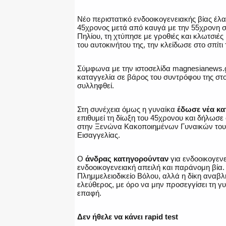
Νέο περιστατικό ενδοοικογενειακής βίας έλ
45χρονος μετά από καυγά με την 55χρονη σύ
Πηλίου, τη χτύπησε με γροθιές και κλωτσιές 
του αυτοκινήτου της, την κλείδωσε στο σπίτ
Σύμφωνα με την ιστοσελίδα magnesianews.g
καταγγελία σε βάρος του συντρόφου της στο
συλληφθεί.
Στη συνέχεια όμως η γυναίκα
έδωσε νέα κα
επιθυμεί τη δίωξη του 45χρονου και δήλωσε ό
στην Ξενώνα Κακοποιημένων Γυναικών του Δ
Εισαγγελίας.
Ο
άνδρας κατηγορούνταν
για ενδοοικογεν
ενδοοικογενειακή απειλή και παράνομη βία
Πλημμελειοδικείο Βόλου, αλλά η δίκη αναβ
ελεύθερος, με όρο να μην προσεγγίσει τη γυ
επαφή.
Δεν ήθελε να κάνει rapid
test