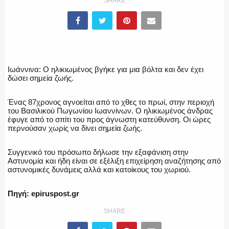
SHARE
ΥΑΤ/ΥΜΕΤ
ΕΛΛΗΝΙΚΗ ΑΣΤΥΝΟΜΙΑ
Ιωάννινα: Ο ηλικιωμένος βγήκε για μια βόλτα και δεν έχει
δώσει σημεία ζωής.
Ένας 87χρονος αγνοείται από το χθες το πρωί, στην περιοχή
ΠΥΡΟΣΒΕΣΤΙΚΗ
του Βασιλικού Πωγωνίου Ιωαννίνων. Ο ηλικιωμένος άνδρας
έφυγε από το σπίτι του προς άγνωστη κατεύθυνση. Οι ώρες
περνούσαν χωρίς να δίνει σημεία ζωής.
Συγγενικό του πρόσωπο δήλωσε την εξαφάνιση στην
ΛΙΜΕΝΙΚΟ
Αστυνομία και ήδη είναι σε εξέλιξη επιχείρηση αναζήτησης από
αστυνομικές δυνάμεις αλλά και κατοίκους του χωριού.
Πηγή: epiruspost.gr
ΕΝΟΠΛΕΣ ΔΥΝΑΜΕΙΣ
SHARE