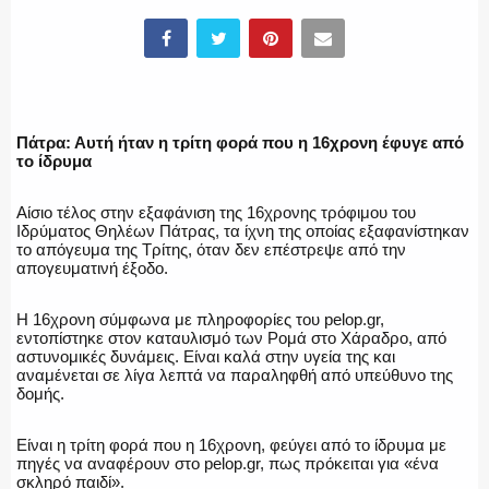
ΥΑΤ/ΥΜΕΤ
ΕΛΛΗΝΙΚΗ ΑΣΤΥΝΟΜΙΑ
Πάτρα: Αυτή ήταν η τρίτη φορά που η 16χρονη έφυγε από
το ίδρυμα
Αίσιο τέλος στην εξαφάνιση της 16χρονης τρόφιμου του
ΠΥΡΟΣΒΕΣΤΙΚΗ
Ιδρύματος Θηλέων Πάτρας, τα ίχνη της οποίας εξαφανίστηκαν
το απόγευμα της Τρίτης, όταν δεν επέστρεψε από την
απογευματινή έξοδο.
Η 16χρονη σύμφωνα με πληροφορίες του pelop.gr,
ΛΙΜΕΝΙΚΟ
εντοπίστηκε στον καταυλισμό των Ρομά στο Χάραδρο, από
αστυνομικές δυνάμεις. Είναι καλά στην υγεία της και
αναμένεται σε λίγα λεπτά να παραληφθή από υπεύθυνο της
δομής.
ΕΝΟΠΛΕΣ ΔΥΝΑΜΕΙΣ
Είναι η τρίτη φορά που η 16χρονη, φεύγει από το ίδρυμα με
πηγές να αναφέρουν στο pelop.gr, πως πρόκειται για «ένα
σκληρό παιδί».