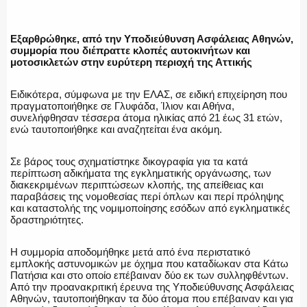
ΕΛΛΗΝΙΚΗ ΑΣΤΥΝΟΜΙΑ
Εξαρθρώθηκε, από την Υποδιεύθυνση Ασφάλειας Αθηνών,
συμμορία που διέπραττε κλοπές αυτοκινήτων και
μοτοσικλετών στην ευρύτερη περιοχή της Αττικής
ΠΥΡΟΣΒΕΣΤΙΚΗ
Ειδικότερα, σύμφωνα με την ΕΛΑΣ, σε ειδική επιχείρηση που
πραγματοποιήθηκε σε Γλυφάδα, Ίλιον και Αθήνα,
συνελήφθησαν τέσσερα άτομα ηλικίας από 21 έως 31 ετών,
ενώ ταυτοποιήθηκε και αναζητείται ένα ακόμη.
ΛΙΜΕΝΙΚΟ
Σε βάρος τους σχηματίστηκε δικογραφία για τα κατά
περίπτωση αδικήματα της εγκληματικής οργάνωσης, των
διακεκριμένων περιπτώσεων κλοπής, της απείθειας και
παραβάσεις της νομοθεσίας περί όπλων και περί πρόληψης
και καταστολής της νομιμοποίησης εσόδων από εγκληματικές
δραστηριότητες.
ΕΝΟΠΛΕΣ ΔΥΝΑΜΕΙΣ
Η συμμορία αποδομήθηκε μετά από ένα περιστατικό
εμπλοκής αστυνομικών με όχημα που καταδίωκαν στα Κάτω
Πατήσια και στο οποίο επέβαιναν δύο εκ των συλληφθέντων.
Από την προανακριτική έρευνα της Υποδιεύθυνσης Ασφάλειας
ΕΚΑΒ
Αθηνών, ταυτοποιήθηκαν τα δύο άτομα που επέβαιναν και για