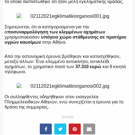
τα οποία διαπιστώθηκε ότι ήταν μέλη εγκληματικής ομάδας.
ΑΣΤΥΝΟΜΙΚΟ ΡΕΠΟΡΤΑΖ
Σημειώνεται, ότι οι κατηγορούμενοι για την
α
ποσυναρμολόγηση των κλεμμένων οχημάτων
χρησιμοποιούσαν
υπόγειο χώρο στάθμευσης σε πρατήριο
υγρών καυσίμων
στην Αθήνα.
Η ΦΩΝΗ ΣΟΥ
Από την αστυνομική έρευνα βρέθηκαν και κατασχέθηκαν,
μεταξύ άλλων: Ένα κλεμμένο αυτοκίνητο, αντικλείδι
οχημάτων, το χρηματικό ποσό των
37.310 ευρώ
και 8 κινητά
τηλέφωνα.
ΟΠΛΑ/ΕΞΟΠΛΙΣΜΟΣ
Οι συλληφθέντες οδηγήθηκαν στον εισαγγελέα
Πλημμελειοδικών Αθηνών, ενώ συνεχίζεται η έρευνα για τη
δράση της συμμορίας.
ΟΜΑΔΕΣ ΕΛ.ΑΣ.
SHARE