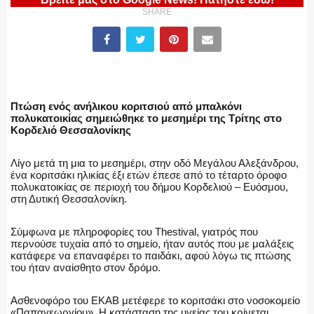
SHARE
ΕΛΛΗΝΙΚΗ ΑΣΤΥΝΟΜΙΑ
Πτώση ενός ανήλικου κοριτσιού από μπαλκόνι
πολυκατοικίας σημειώθηκε το μεσημέρι της Τρίτης στο
Κορδελιό Θεσσαλονίκης
ΠΥΡΟΣΒΕΣΤΙΚΗ
Λίγο μετά τη μια το μεσημέρι, στην οδό Μεγάλου Αλεξάνδρου,
ένα κοριτσάκι ηλικίας έξι ετών έπεσε από το τέταρτο όροφο
πολυκατοικίας σε περιοχή του δήμου Κορδελιού – Ευόσμου,
στη Δυτική Θεσσαλονίκη.
ΛΙΜΕΝΙΚΟ
Σύμφωνα με πληροφορίες του Thestival, γιατρός που
περνούσε τυχαία από το σημείο, ήταν αυτός που με μαλάξεις
κατάφερε να επαναφέρει το παιδάκι, αφού λόγω τις πτώσης
του ήταν αναίσθητο στον δρόμο.
ΕΝΟΠΛΕΣ ΔΥΝΑΜΕΙΣ
Ασθενοφόρο του ΕΚΑΒ μετέφερε το κοριτσάκι στο νοσοκομείο
«Παπαγεωργίου». Η κατάσταση της υγείας του κρίνεται