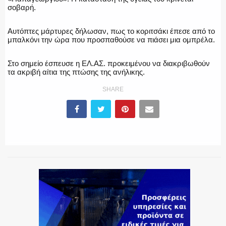
σοβαρή.
ΕΚΑΒ
Αυτόπτες μάρτυρες δήλωσαν, πως το κοριτσάκι έπεσε από το
μπαλκόνι την ώρα που προσπαθούσε να πιάσει μια ομπρέλα.
Στο σημείο έσπευσε η ΕΛ.ΑΣ. προκειμένου να διακριβωθούν
τα ακριβή αίτια της πτώσης της ανήλικης.
ΑΣΤΥΝΟΜΙΚΟ ΡΕΠΟΡΤΑΖ
SHARE
Η ΦΩΝΗ ΣΟΥ
ΟΠΛΑ/ΕΞΟΠΛΙΣΜΟΣ
ΟΜΑΔΕΣ ΕΛ.ΑΣ.