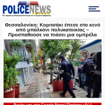
ΤΡΟΧΑΙΑ
Θεσσαλονίκη: Κοριτσάκι έπεσε στο κενό
από μπαλκόνι πολυκατοικίας –
Προσπαθούσε να πιάσει μια ομπρέλα
ΟΠΚΕ
ΟΜΑΔΑ “Ζ”
ΕΚΑΜ
Βρείτε μας στο Google News! Πατήστε εδώ!
ΥΑΤ/ΥΜΕΤ