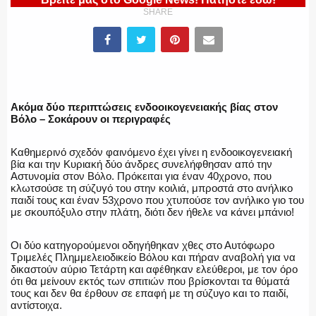
SHARE
ΕΛΛΗΝΙΚΗ ΑΣΤΥΝΟΜΙΑ
Ακόμα δύο περιπτώσεις ενδοοικογενειακής βίας στον
Βόλο – Σοκάρουν οι περιγραφές
ΠΥΡΟΣΒΕΣΤΙΚΗ
Καθημερινό σχεδόν φαινόμενο έχει γίνει η ενδοοικογενειακή
βία και την Κυριακή δύο άνδρες συνελήφθησαν από την
Αστυνομία στον Βόλο. Πρόκειται για έναν 40χρονο, που
κλωτσούσε τη σύζυγό του στην κοιλιά, μπροστά στο ανήλικο
ΛΙΜΕΝΙΚΟ
παιδί τους και έναν 53χρονο που χτυπούσε τον ανήλικο γιο του
με σκουπόξυλο στην πλάτη, διότι δεν ήθελε να κάνει μπάνιο!
Οι δύο κατηγορούμενοι οδηγήθηκαν χθες στο Αυτόφωρο
Τριμελές Πλημμελειοδικείο Βόλου και πήραν αναβολή για να
ΕΝΟΠΛΕΣ ΔΥΝΑΜΕΙΣ
δικαστούν αύριο Τετάρτη και αφέθηκαν ελεύθεροι, με τον όρο
ότι θα μείνουν εκτός των σπιτιών που βρίσκονται τα θύματά
τους και δεν θα έρθουν σε επαφή με τη σύζυγο και το παιδί,
αντίστοιχα.