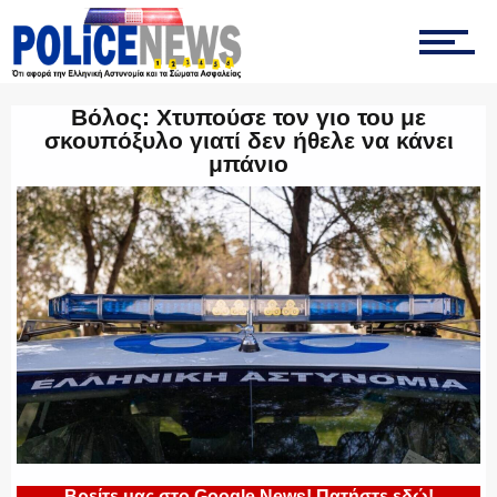
ΤΡΟΧΑΙΑ
Βόλος: Χτυπούσε τον γιο του με
ΟΠΚΕ
σκουπόξυλο γιατί δεν ήθελε να κάνει
μπάνιο
ΟΜΑΔΑ “Ζ”
ΕΚΑΜ
ΥΑΤ/ΥΜΕΤ
Βρείτε μας στο Google News! Πατήστε εδώ!