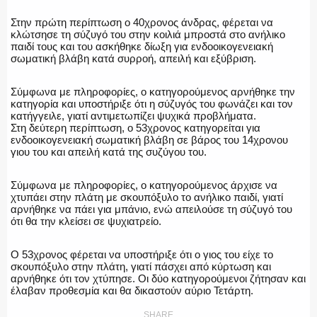
ΕΚΑΒ
Στην πρώτη περίπτωση ο 40χρονος άνδρας, φέρεται να
κλώτσησε τη σύζυγό του στην κοιλιά μπροστά στο ανήλικο
παιδί τους και του ασκήθηκε δίωξη για ενδοοικογενειακή
σωματική βλάβη κατά συρροή, απειλή και εξύβριση.
ΑΣΤΥΝΟΜΙΚΟ ΡΕΠΟΡΤΑΖ
Σύμφωνα με πληροφορίες, ο κατηγορούμενος αρνήθηκε την
κατηγορία και υποστήριξε ότι η σύζυγός του φωνάζει και τον
κατήγγειλε, γιατί αντιμετωπίζει ψυχικά προβλήματα.
Στη δεύτερη περίπτωση, ο 53χρονος κατηγορείται για
ενδοοικογενειακή σωματική βλάβη σε βάρος του 14χρονου
γιου του και απειλή κατά της συζύγου του.
Η ΦΩΝΗ ΣΟΥ
Σύμφωνα με πληροφορίες, ο κατηγορούμενος άρχισε να
χτυπάει στην πλάτη με σκουπόξυλο το ανήλικο παιδί, γιατί
αρνήθηκε να πάει για μπάνιο, ενώ απειλούσε τη σύζυγό του
ότι θα την κλείσει σε ψυχιατρείο.
ΟΠΛΑ/ΕΞΟΠΛΙΣΜΟΣ
Ο 53χρονος φέρεται να υποστήριξε ότι ο γιος του είχε το
σκουπόξυλο στην πλάτη, γιατί πάσχει από κύρτωση και
αρνήθηκε ότι τον χτύπησε. Οι δύο κατηγορούμενοι ζήτησαν και
έλαβαν προθεσμία και θα δικαστούν αύριο Τετάρτη.
ΟΜΑΔΕΣ ΕΛ.ΑΣ.
SHARE