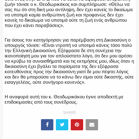
ζωή» τόνισε ο κ. Θεοδωρικάκος και συμπλήρωσε: «Θέλω να
ΕΚΑΒ
σας πω ότι στη δική μου αντίληψη, δεν έχει κανείς το δικαίωμα
να υποτιμά καμία ανθρώπινη ζωή και προφανώς δεν έχει
κανείς το δικαίωμα να υποτιμά ούτε τη ζωή ενός ανθρώπου
που έχει κάνει παραβάσεις».
ΑΣΤΥΝΟΜΙΚΟ ΡΕΠΟΡΤΑΖ
Για όσους τον κατηγόρησαν για παρέμβαση στη Δικαιοσύνη ο
υπουργός τόνισε: «Είναι ντροπή να υποτιμά κάνεις τόσο πολύ
την Ελληνική Δικαιοσύνη. Εξέφρασα δε στη συνέχεια την
ικανοποίησή μου για τον απλούστατο λόγο, ότι δεν μου αρέσει
να κρύβω τα συναισθήματά και τις εκτιμήσεις μου, ιδίως όταν η
δικαιοσύνη έχει βγάλει τα πορίσματα της δεν εξέφρασα
Η ΦΩΝΗ ΣΟΥ
κατευθύνσεις προς την δικαιοσύνη γιατί δε μου πέφτει λόγος
και δεν θα μπορούσα να το κάνω δεν είμαι ούτε δικαστής, ούτε
εισαγγελέας, ούτε συνήγορο κανενός».
Η αναφορά αυτή του κ. Θεοδωρικάκου έγινε αποδεκτή με
ΟΠΛΑ/ΕΞΟΠΛΙΣΜΟΣ
επιδοκιμασίες από τους συνέδρους.
SHARE
ΟΜΑΔΕΣ ΕΛ.ΑΣ.