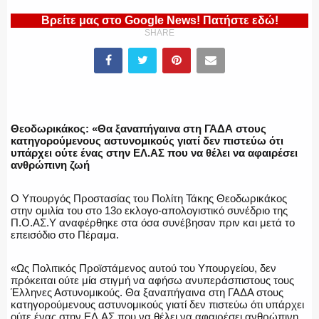
Βρείτε μας στο Google News! Πατήστε εδώ!
SHARE
ΕΛΛΗΝΙΚΗ ΑΣΤΥΝΟΜΙΑ
ΠΥΡΟΣΒΕΣΤΙΚΗ
Θεοδωρικάκος: «Θα ξαναπήγαινα στη ΓΑΔΑ στους
κατηγορούμενους αστυνομικούς γιατί δεν πιστεύω ότι
υπάρχει ούτε ένας στην ΕΛ.ΑΣ που να θέλει να αφαιρέσει
ανθρώπινη ζωή
ΛΙΜΕΝΙΚΟ
Ο Υπουργός Προστασίας του Πολίτη Τάκης Θεοδωρικάκος
στην ομιλία του στο 13ο εκλογο-απολογιστικό συνέδριο της
Π.Ο.ΑΣ.Υ αναφέρθηκε στα όσα συνέβησαν πριν και μετά το
επεισόδιο στο Πέραμα.
«Ως Πολιτικός Προϊστάμενος αυτού του Υπουργείου, δεν
ΕΝΟΠΛΕΣ ΔΥΝΑΜΕΙΣ
πρόκειται ούτε μία στιγμή να αφήσω ανυπεράσπιστους τους
Έλληνες Αστυνομικούς. Θα ξαναπήγαινα στη ΓΑΔΑ στους
κατηγορούμενους αστυνομικούς γιατί δεν πιστεύω ότι υπάρχει
ούτε ένας στην ΕΛ.ΑΣ που να θέλει να αφαιρέσει ανθρώπινη