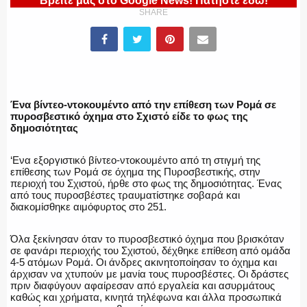
Βρείτε μας στο Google News! Πατήστε εδώ!
SHARE
ΕΛΛΗΝΙΚΗ ΑΣΤΥΝΟΜΙΑ
Ένα βίντεο-ντοκουμέντο από την επίθεση των Ρομά σε
πυροσβεστικό όχημα στο Σχιστό είδε το φως της
δημοσιότητας
ΠΥΡΟΣΒΕΣΤΙΚΗ
‘Ενα εξοργιστικό βίντεο-ντοκουμέντο από τη στιγμή της
επίθεσης των Ρομά σε όχημα της Πυροσβεστικής, στην
περιοχή του Σχιστού, ήρθε στο φως της δημοσιότητας. Ένας
από τους πυροσβέστες τραυματίστηκε σοβαρά και
ΛΙΜΕΝΙΚΟ
διακομίσθηκε αιμόφυρτος στο 251.
Όλα ξεκίνησαν όταν το πυροσβεστικό όχημα που βρισκόταν
σε φανάρι περιοχής του Σχιστού, δέχθηκε επίθεση από ομάδα
4-5 ατόμων Ρομά. Οι άνδρες ακινητοποίησαν το όχημα και
ΕΝΟΠΛΕΣ ΔΥΝΑΜΕΙΣ
άρχισαν να χτυπούν με μανία τους πυροσβέστες. Οι δράστες
πριν διαφύγουν αφαίρεσαν από εργαλεία και ασυρμάτους
καθώς και χρήματα, κινητά τηλέφωνα και άλλα προσωπικά