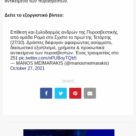
αντικείμενα των πυροσβεστών.
ΕΚΑΒ
Δείτε το εξοργιστικό βίντεο:
Επίθεση και ξυλοδαρμός ανδρών της Πυροσβεστικής
από ομάδα Ρομά στο Σχιστό το πρωί της Τετάρτης
ΑΣΤΥΝΟΜΙΚΟ ΡΕΠΟΡΤΑΖ
(27/10). Δράστες διέφυγαν αφαιρώντας ασύρματο,
διασωστικό εξοπλισμό, χρήματα & προσωπικά
αντικείμενα των πυροσβεστών. Ένας τραυματίας στο
251
pic.twitter.com/nPUBoyTQb5
— MANOS MEIMARAKIS (@manosmeimarakis)
October 27, 2021
Η ΦΩΝΗ ΣΟΥ
SHARE
ΟΠΛΑ/ΕΞΟΠΛΙΣΜΟΣ
ΟΜΑΔΕΣ ΕΛ.ΑΣ.