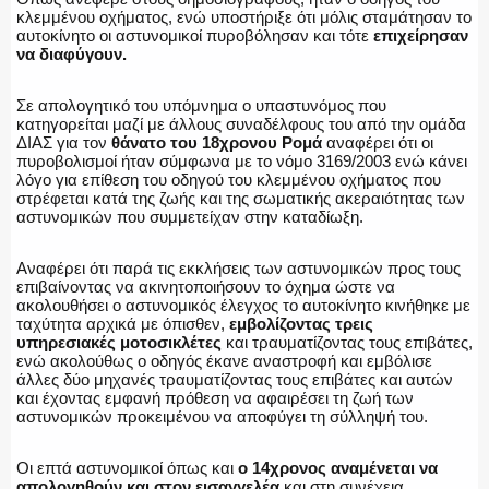
ΕΚΑΒ
κλεμμένου οχήματος, ενώ υποστήριξε ότι μόλις σταμάτησαν το
αυτοκίνητο οι αστυνομικοί πυροβόλησαν και τότε
επιχείρησαν
να διαφύγουν.
Σε απολογητικό του υπόμνημα ο υπαστυνόμος που
ΑΣΤΥΝΟΜΙΚΟ ΡΕΠΟΡΤΑΖ
κατηγορείται μαζί με άλλους συναδέλφους του από την ομάδα
ΔΙΑΣ για τον
θάνατο του 18χρονου Ρομά
αναφέρει ότι οι
πυροβολισμοί ήταν σύμφωνα με το νόμο 3169/2003 ενώ κάνει
λόγο για επίθεση του οδηγού του κλεμμένου οχήματος που
στρέφεται κατά της ζωής και της σωματικής ακεραιότητας των
αστυνομικών που συμμετείχαν στην καταδίωξη.
Η ΦΩΝΗ ΣΟΥ
Αναφέρει ότι παρά τις εκκλήσεις των αστυνομικών προς τους
επιβαίνοντας να ακινητοποιήσουν το όχημα ώστε να
ακολουθήσει ο αστυνομικός έλεγχος το αυτοκίνητο κινήθηκε με
ταχύτητα αρχικά με όπισθεν,
εμβολίζοντας τρεις
ΟΠΛΑ/ΕΞΟΠΛΙΣΜΟΣ
υπηρεσιακές μοτοσικλέτες
και τραυματίζοντας τους επιβάτες,
ενώ ακολούθως ο οδηγός έκανε αναστροφή και εμβόλισε
άλλες δύο μηχανές τραυματίζοντας τους επιβάτες και αυτών
και έχοντας εμφανή πρόθεση να αφαιρέσει τη ζωή των
αστυνομικών προκειμένου να αποφύγει τη σύλληψή του.
ΟΜΑΔΕΣ ΕΛ.ΑΣ.
Οι επτά αστυνομικοί όπως και
ο 14χρονος αναμένεται να
απολογηθούν και στον εισαγγελέα
και στη συνέχεια