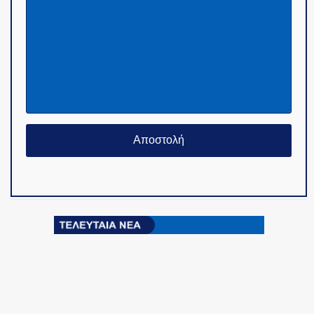
© Copyright 2015-2024 - PoliceNews.gr by
G
POiNT ADV
-
ΤΑΥΤΟΤΗΤΑ