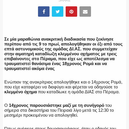
SHARE
ΕΛΛΗΝΙΚΗ ΑΣΤΥΝΟΜΙΑ
Σε μία μαραθώνια ανακριτική διαδικασία που ξεκίνησε
περίπου από τις 9 το πρωί, απολογήθηκαν οι έξι από τους
ΠΥΡΟΣΒΕΣΤΙΚΗ
επτά αστυνομικούς της ομάδας ΔΙ.ΑΣ. που συμμετείχαν
στην αιματηρή καταδίωξη κλεμμένου οχήματος με τρεις
επιβαίνοντες στο Πέραμα, που είχε ως αποτέλεσμα να
τραυματιστεί θανάσιμα ένας 18χρονος Ρομά και να
τραυματιστεί ακόμα ένας
ΛΙΜΕΝΙΚΟ
Ενώπιον της ανακρίτριας απολογήθηκε και ο 14χρονος Ρομά,
που είχε καταφέρει να διαφύγει και φέρεται να οδηγούσε το
κλεμμένο όχημα
που καταδίωκε η ομάδα ΔΙΑΣ στο Πέραμα.
ΕΝΟΠΛΕΣ ΔΥΝΑΜΕΙΣ
Ο
14χρονος παρουσιάστηκε μαζί με τη συνήγορό
του
σήμερα στα δικαστήρια του Πειραιά λίγο μετά τις 12:30 το
μεσημέρι προκειμένου να απολογηθεί.
Όπως ανέφερε στους δημοσιογράφους, ήταν ο οδηγός του