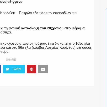
ρονο αθίγγανο
 Κορίνθου – Πατρών εξαιτίας των επεισοδίων που
για τη
φονική καταδίωξη του 20χρονου στο Πέραμα
άστιχα.
η κυκλοφορία των οχημάτων, έχει διακοπεί στο 105ο χλμ
τρα και στο 86ο χλμ (κόμβος Αρχαίας Κορίνθου) για όσους
γευμα.
SHARE
Twitter