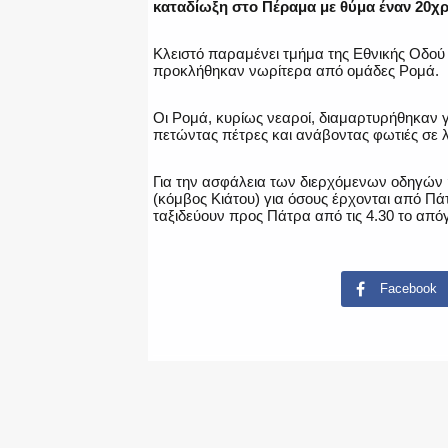
καταδίωξη στο Πέραμα με θύμα έναν 20χ
Κλειστό παραμένει τμήμα της Εθνικής Οδού
προκλήθηκαν νωρίτερα από ομάδες Ρομά.
Οι Ρομά, κυρίως νεαροί, διαμαρτυρήθηκαν 
πετώντας πέτρες και ανάβοντας φωτιές σε λ
Για την ασφάλεια των διερχόμενων οδηγών 
(κόμβος Κιάτου) για όσους έρχονται από Πά
ταξιδεύουν προς Πάτρα από τις 4.30 το από
Facebook