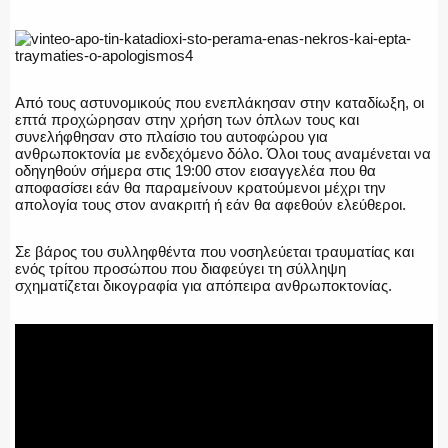
ΑΣΤΥΝΟΜΙΚΟ ΡΕΠΟΡΤΑΖ
Από τους αστυνομικούς που ενεπλάκησαν στην καταδίωξη, οι
Η ΦΩΝΗ ΣΟΥ
επτά προχώρησαν στην χρήση των όπλων τους και
συνελήφθησαν στο πλαίσιο του αυτοφώρου για
ανθρωποκτονία με ενδεχόμενο δόλο. Όλοι τους αναμένεται να
οδηγηθούν σήμερα στις 19:00 στον εισαγγελέα που θα
αποφασίσει εάν θα παραμείνουν κρατούμενοι μέχρι την
απολογία τους στον ανακριτή ή εάν θα αφεθούν ελεύθεροι.
ΟΠΛΑ/ΕΞΟΠΛΙΣΜΟΣ
Σε βάρος του συλληφθέντα που νοσηλεύεται τραυματίας και
ενός τρίτου προσώπου που διαφεύγει τη σύλληψη
σχηματίζεται δικογραφία για απόπειρα ανθρωποκτονίας.
ΟΜΑΔΕΣ ΕΛ.ΑΣ.