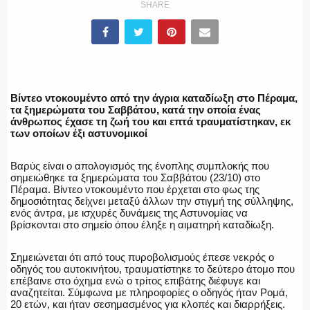
SHARE
ΠΥΡΟΣΒΕΣΤΙΚΗ
Βίντεο ντοκουμέντο από την άγρια καταδίωξη στο Πέραμα,
τα ξημερώματα του Σαββάτου, κατά την οποία ένας
ΛΙΜΕΝΙΚΟ
άνθρωπος έχασε τη ζωή του και επτά τραυματίστηκαν, εκ
των οποίων έξι αστυνομικοί
Βαρύς είναι ο απολογισμός της ένοπλης συμπλοκής που
σημειώθηκε τα ξημερώματα του Σαββάτου (23/10) στο
ΕΝΟΠΛΕΣ ΔΥΝΑΜΕΙΣ
Πέραμα. Βίντεο ντοκουμέντο που έρχεται στο φως της
δημοσιότητας δείχνει μεταξύ άλλων την στιγμή της σύλληψης,
ενός άντρα, με ισχυρές δυνάμεις της Αστυνομίας να
βρίσκονται στο σημείο όπου έληξε η αιματηρή καταδίωξη.
ΕΚΑΒ
Σημειώνεται ότι από τους πυροβολισμούς έπεσε νεκρός ο
οδηγός του αυτοκινήτου, τραυματίστηκε το δεύτερο άτομο που
επέβαινε στο όχημα ενώ ο τρίτος επιβάτης διέφυγε και
αναζητείται. Σύμφωνα με πληροφορίες ο οδηγός ήταν Ρομά,
20 ετών, και ήταν σεσημασμένος για κλοπές και διαρρήξεις.