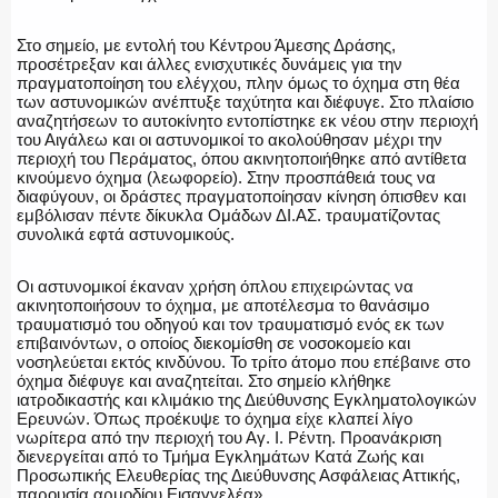
Στο σημείο, με εντολή του Κέντρου Άμεσης Δράσης,
προσέτρεξαν και άλλες ενισχυτικές δυνάμεις για την
πραγματοποίηση του ελέγχου, πλην όμως το όχημα στη θέα
των αστυνομικών ανέπτυξε ταχύτητα και διέφυγε. Στο πλαίσιο
αναζητήσεων το αυτοκίνητο εντοπίστηκε εκ νέου στην περιοχή
του Αιγάλεω και οι αστυνομικοί το ακολούθησαν μέχρι την
περιοχή του Περάματος, όπου ακινητοποιήθηκε από αντίθετα
κινούμενο όχημα (λεωφορείο). Στην προσπάθειά τους να
διαφύγουν, οι δράστες πραγματοποίησαν κίνηση όπισθεν και
εμβόλισαν πέντε δίκυκλα Ομάδων ΔΙ.ΑΣ. τραυματίζοντας
συνολικά εφτά αστυνομικούς.
Οι αστυνομικοί έκαναν χρήση όπλου επιχειρώντας να
ακινητοποιήσουν το όχημα, με αποτέλεσμα το θανάσιμο
τραυματισμό του οδηγού και τον τραυματισμό ενός εκ των
επιβαινόντων, ο οποίος διεκομίσθη σε νοσοκομείο και
νοσηλεύεται εκτός κινδύνου. Το τρίτο άτομο που επέβαινε στο
όχημα διέφυγε και αναζητείται. Στο σημείο κλήθηκε
ιατροδικαστής και κλιμάκιο της Διεύθυνσης Εγκληματολογικών
Ερευνών. Όπως προέκυψε το όχημα είχε κλαπεί λίγο
νωρίτερα από την περιοχή του Αγ. Ι. Ρέντη. Προανάκριση
διενεργείται από το Τμήμα Εγκλημάτων Κατά Ζωής και
Προσωπικής Ελευθερίας της Διεύθυνσης Ασφάλειας Αττικής,
παρουσία αρμοδίου Εισαγγελέα».