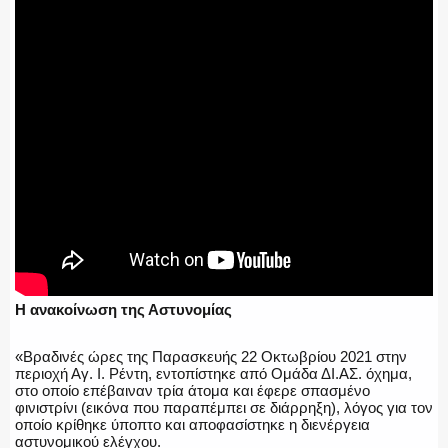
Η ανακοίνωση της Αστυνομίας
«Βραδινές ώρες της Παρασκευής 22 Οκτωβρίου 2021 στην
περιοχή Αγ. Ι. Ρέντη, εντοπίστηκε από Ομάδα ΔΙ.ΑΣ. όχημα,
στο οποίο επέβαιναν τρία άτομα και έφερε σπασμένο
φινιστρίνι (εικόνα που παραπέμπει σε διάρρηξη), λόγος για τον
οποίο κρίθηκε ύποπτο και αποφασίστηκε η διενέργεια
αστυνομικού ελέγχου.