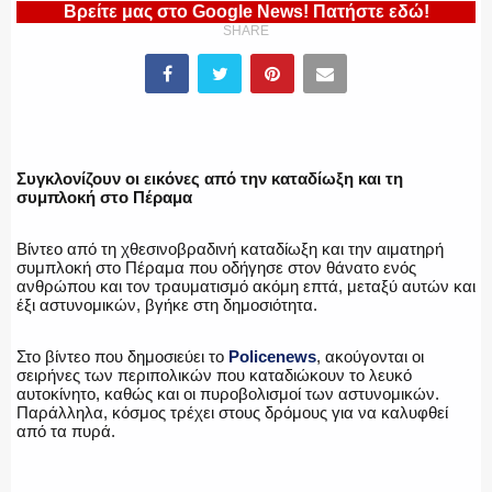
Βρείτε μας στο Google News! Πατήστε εδώ!
SHARE
ΠΥΡΟΣΒΕΣΤΙΚΗ
ΛΙΜΕΝΙΚΟ
Συγκλονίζουν οι εικόνες από την καταδίωξη και τη
συμπλοκή στο Πέραμα
Βίντεο από τη χθεσινοβραδινή καταδίωξη και την αιματηρή
συμπλοκή στο Πέραμα που οδήγησε στον θάνατο ενός
ΕΝΟΠΛΕΣ ΔΥΝΑΜΕΙΣ
ανθρώπου και τον τραυματισμό ακόμη επτά, μεταξύ αυτών και
έξι αστυνομικών, βγήκε στη δημοσιότητα.
Στο βίντεο που δημοσιεύει το
Policenews
, ακούγονται οι
σειρήνες των περιπολικών που καταδιώκουν το λευκό
ΕΚΑΒ
αυτοκίνητο, καθώς και οι πυροβολισμοί των αστυνομικών.
Παράλληλα, κόσμος τρέχει στους δρόμους για να καλυφθεί
από τα πυρά.
ΑΣΤΥΝΟΜΙΚΟ ΡΕΠΟΡΤΑΖ