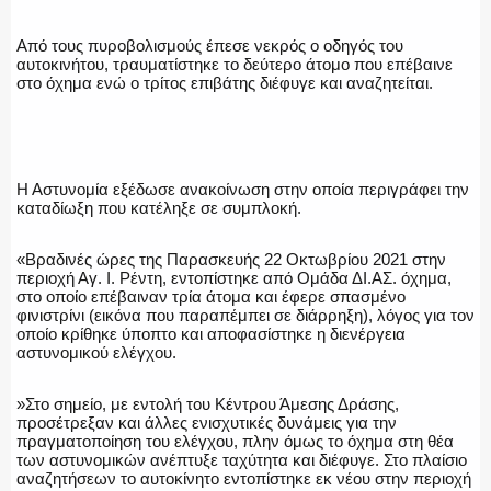
Από τους πυροβολισμούς έπεσε νεκρός ο οδηγός του
αυτοκινήτου, τραυματίστηκε το δεύτερο άτομο που επέβαινε
στο όχημα ενώ ο τρίτος επιβάτης διέφυγε και αναζητείται.
Η ΦΩΝΗ ΣΟΥ
Η Αστυνομία εξέδωσε ανακοίνωση στην οποία περιγράφει την
καταδίωξη που κατέληξε σε συμπλοκή.
ΟΠΛΑ/ΕΞΟΠΛΙΣΜΟΣ
«Βραδινές ώρες της Παρασκευής 22 Οκτωβρίου 2021 στην
περιοχή Αγ. Ι. Ρέντη, εντοπίστηκε από Ομάδα ΔΙ.ΑΣ. όχημα,
στο οποίο επέβαιναν τρία άτομα και έφερε σπασμένο
φινιστρίνι (εικόνα που παραπέμπει σε διάρρηξη), λόγος για τον
ΟΜΑΔΕΣ ΕΛ.ΑΣ.
οποίο κρίθηκε ύποπτο και αποφασίστηκε η διενέργεια
αστυνομικού ελέγχου.
»Στο σημείο, με εντολή του Κέντρου Άμεσης Δράσης,
προσέτρεξαν και άλλες ενισχυτικές δυνάμεις για την
πραγματοποίηση του ελέγχου, πλην όμως το όχημα στη θέα
των αστυνομικών ανέπτυξε ταχύτητα και διέφυγε. Στο πλαίσιο
αναζητήσεων το αυτοκίνητο εντοπίστηκε εκ νέου στην περιοχή