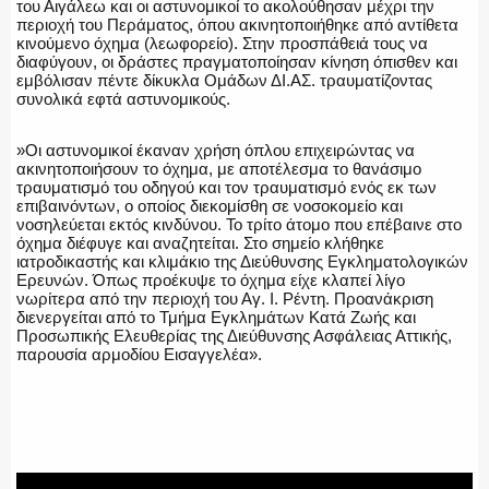
του Αιγάλεω και οι αστυνομικοί το ακολούθησαν μέχρι την
περιοχή του Περάματος, όπου ακινητοποιήθηκε από αντίθετα
κινούμενο όχημα (λεωφορείο). Στην προσπάθειά τους να
διαφύγουν, οι δράστες πραγματοποίησαν κίνηση όπισθεν και
εμβόλισαν πέντε δίκυκλα Ομάδων ΔΙ.ΑΣ. τραυματίζοντας
συνολικά εφτά αστυνομικούς.
»Οι αστυνομικοί έκαναν χρήση όπλου επιχειρώντας να
ακινητοποιήσουν το όχημα, με αποτέλεσμα το θανάσιμο
τραυματισμό του οδηγού και τον τραυματισμό ενός εκ των
επιβαινόντων, ο οποίος διεκομίσθη σε νοσοκομείο και
νοσηλεύεται εκτός κινδύνου. Το τρίτο άτομο που επέβαινε στο
όχημα διέφυγε και αναζητείται. Στο σημείο κλήθηκε
ιατροδικαστής και κλιμάκιο της Διεύθυνσης Εγκληματολογικών
Ερευνών. Όπως προέκυψε το όχημα είχε κλαπεί λίγο
νωρίτερα από την περιοχή του Αγ. Ι. Ρέντη. Προανάκριση
διενεργείται από το Τμήμα Εγκλημάτων Κατά Ζωής και
Προσωπικής Ελευθερίας της Διεύθυνσης Ασφάλειας Αττικής,
παρουσία αρμοδίου Εισαγγελέα».