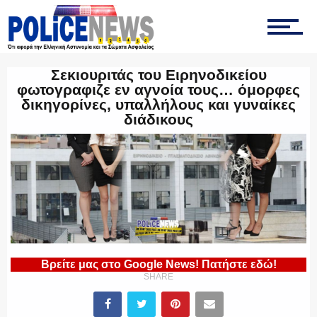
ΤΡΟΧΑΙΑ
Σεκιουριτάς του Ειρηνοδικείου
φωτογραφιζε εν αγνοία τους… όμορφες
δικηγορίνες, υπαλλήλους και γυναίκες
ΟΠΚΕ
διάδικους
ΟΜΑΔΑ “Ζ”
ΕΚΑΜ
Βρείτε μας στο Google News! Πατήστε εδώ!
SHARE