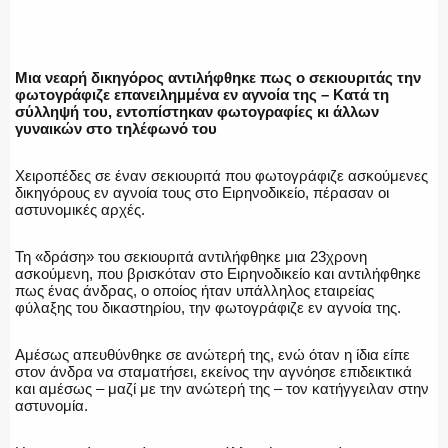
ΥΑΤ/ΥΜΕΤ
Μια νεαρή δικηγόρος αντιλήφθηκε πως ο σεκιουριτάς την
φωτογράφιζε επανειλημμένα εν αγνοία της – Κατά τη
ΕΛΛΗΝΙΚΗ ΑΣΤΥΝΟΜΙΑ
σύλληψή του, εντοπίστηκαν φωτογραφίες κι άλλων
γυναικών στο τηλέφωνό του
Χειροπέδες σε έναν σεκιουριτά που φωτογράφιζε ασκούμενες
δικηγόρους εν αγνοία τους στο Ειρηνοδικείο, πέρασαν οι
ΠΥΡΟΣΒΕΣΤΙΚΗ
αστυνομικές αρχές.
Τη «δράση» του σεκιουριτά αντιλήφθηκε μια 23χρονη
ασκούμενη, που βρισκόταν στο Ειρηνοδικείο και αντιλήφθηκε
πως ένας άνδρας, ο οποίος ήταν υπάλληλος εταιρείας
ΛΙΜΕΝΙΚΟ
φύλαξης του δικαστηρίου, την φωτογράφιζε εν αγνοία της.
Αμέσως απευθύνθηκε σε ανώτερή της, ενώ όταν η ίδια είπε
στον άνδρα να σταματήσει, εκείνος την αγνόησε επιδεικτικά
και αμέσως – μαζί με την ανώτερή της – τον κατήγγειλαν στην
ΕΝΟΠΛΕΣ ΔΥΝΑΜΕΙΣ
αστυνομία.