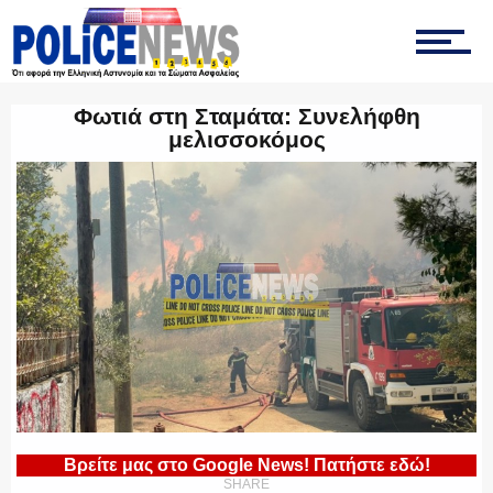
ΤΡΟΧΑΙΑ
Φωτιά στη Σταμάτα: Συνελήφθη
μελισσοκόμος
ΟΠΚΕ
ΟΜΑΔΑ “Ζ”
ΕΚΑΜ
Βρείτε μας στο Google News! Πατήστε εδώ!
SHARE