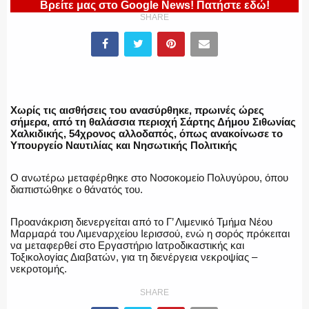
Βρείτε μας στο Google News! Πατήστε εδώ!
ΥΑΤ/ΥΜΕΤ
SHARE
ΕΛΛΗΝΙΚΗ ΑΣΤΥΝΟΜΙΑ
Χωρίς τις αισθήσεις του ανασύρθηκε, πρωινές ώρες
σήμερα, από τη θαλάσσια περιοχή Σάρτης Δήμου Σιθωνίας
Χαλκιδικής, 54χρονος αλλοδαπός, όπως ανακοίνωσε το
ΠΥΡΟΣΒΕΣΤΙΚΗ
Υπουργείο Ναυτιλίας και Νησωτικής Πολιτικής
Ο ανωτέρω μεταφέρθηκε στο Νοσοκομείο Πολυγύρου, όπου
διαπιστώθηκε ο θάνατός του.
ΛΙΜΕΝΙΚΟ
Προανάκριση διενεργείται από το Γ’ Λιμενικό Τμήμα Νέου
Μαρμαρά του Λιμεναρχείου Ιερισσού, ενώ η σορός πρόκειται
να μεταφερθεί στο Εργαστήριο Ιατροδικαστικής και
Τοξικολογίας Διαβατών, για τη διενέργεια νεκροψίας –
νεκροτομής.
ΕΝΟΠΛΕΣ ΔΥΝΑΜΕΙΣ
SHARE