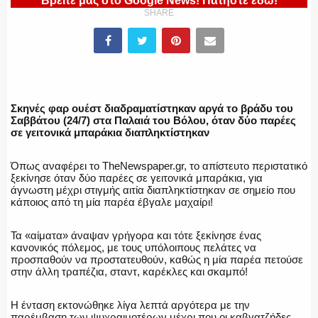
Βρείτε μας στο Google News! Πατήστε εδώ!
SHARE
ΕΛΛΗΝΙΚΗ ΑΣΤΥΝΟΜΙΑ
Σκηνές φαρ ουέστ διαδραματίστηκαν αργά το βράδυ του
ΠΥΡΟΣΒΕΣΤΙΚΗ
Σαββάτου (24/7) στα Παλαιά του Βόλου, όταν δύο παρέες
σε γειτονικά μπαράκια διαπληκτίστηκαν
Όπως αναφέρει το TheNewspaper.gr, το απίστευτο περιστατικό
ξεκίνησε όταν δύο παρέες σε γειτονικά μπαράκια, για
ΛΙΜΕΝΙΚΟ
άγνωστη μέχρι στιγμής αιτία διαπληκτίστηκαν σε σημείο που
κάποιος από τη μία παρέα έβγαλε μαχαίρι!
Τα «αίματα» άναψαν γρήγορα και τότε ξεκίνησε ένας
κανονικός πόλεμος, με τους υπόλοιπους πελάτες να
ΕΝΟΠΛΕΣ ΔΥΝΑΜΕΙΣ
προσπαθούν να προστατευθούν, καθώς η μία παρέα πετούσε
στην άλλη τραπέζια, σταντ, καρέκλες και σκαμπό!
Η ένταση εκτονώθηκε λίγα λεπτά αργότερα με την
παρέμβαση των ψυχραιμοτέρων μέχρι που οι καβγατζήδες