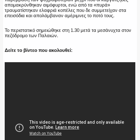
ΕΚΑΒ
απομακρύνθηκαν αιμόφυρτοι, ενώ από τα «πυρά»
τραυματίστηκαν ελαφριά κοπέλες που δε συμμετείχαν στα
επεισόδια και απολάμβαναν αμέριμνες το ποτό τους.
Το περιστατικό σημειώθηκε στη 1.30 μετά τα μεσάνυχτα στον
ΑΣΤΥΝΟΜΙΚΟ ΡΕΠΟΡΤΑΖ
πεζόδρομο των Παλαιών.
Δείτε το βίντεο που ακολουθεί:
Η ΦΩΝΗ ΣΟΥ
ΟΠΛΑ/ΕΞΟΠΛΙΣΜΟΣ
ΟΜΑΔΕΣ ΕΛ.ΑΣ.