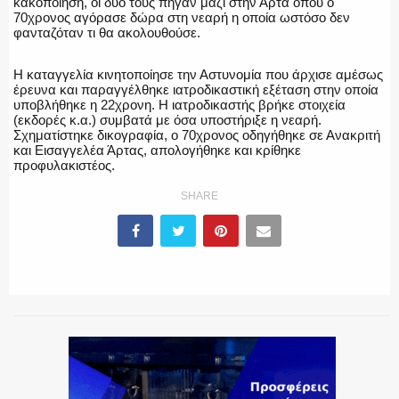
κακοποίηση, οι δυο τους πήγαν μαζί στην Άρτα όπου ο
70χρονος αγόρασε δώρα στη νεαρή η οποία ωστόσο δεν
φανταζόταν τι θα ακολουθούσε.
ΕΚΑΒ
Η καταγγελία κινητοποίησε την Αστυνομία που άρχισε αμέσως
έρευνα και παραγγέλθηκε ιατροδικαστική εξέταση στην οποία
υποβλήθηκε η 22χρονη. Η ιατροδικαστής βρήκε στοιχεία
(εκδορές κ.α.) συμβατά με όσα υποστήριξε η νεαρή.
ΑΣΤΥΝΟΜΙΚΟ ΡΕΠΟΡΤΑΖ
Σχηματίστηκε δικογραφία, ο 70χρονος οδηγήθηκε σε Ανακριτή
και Εισαγγελέα Άρτας, απολογήθηκε και κρίθηκε
προφυλακιστέος.
SHARE
Η ΦΩΝΗ ΣΟΥ
ΟΠΛΑ/ΕΞΟΠΛΙΣΜΟΣ
ΟΜΑΔΕΣ ΕΛ.ΑΣ.