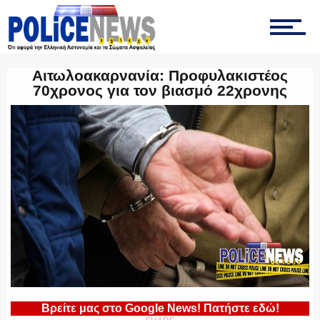
ΤΡΟΧΑΙΑ
Αιτωλοακαρνανία: Προφυλακιστέος
70χρονος για τον βιασμό 22χρονης
ΟΠΚΕ
ΟΜΑΔΑ “Ζ”
ΕΚΑΜ
Βρείτε μας στο Google News! Πατήστε εδώ!
ΥΑΤ/ΥΜΕΤ