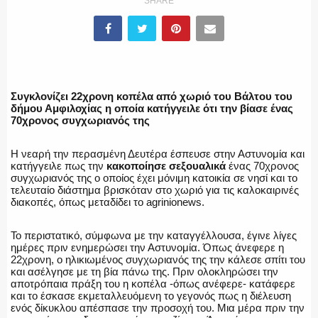
SHARE
ΕΛΛΗΝΙΚΗ ΑΣΤΥΝΟΜΙΑ
Συγκλονίζει 22χρονη κοπέλα από χωριό του Βάλτου του
δήμου Αμφιλοχίας η οποία κατήγγειλε ότι την βίασε ένας
70χρονος συγχωριανός της
ΠΥΡΟΣΒΕΣΤΙΚΗ
Η νεαρή την περασμένη Δευτέρα έσπευσε στην Αστυνομία και
κατήγγειλε πως την
κακοποίησε σεξουαλικά
ένας 70χρονος
συγχωριανός της ο οποίος έχει μόνιμη κατοικία σε νησί και το
τελευταίο διάστημα βρισκόταν στο χωριό για τις καλοκαιρινές
διακοπές, όπως μεταδίδει το agrinionews.
ΛΙΜΕΝΙΚΟ
Το περιστατικό, σύμφωνα με την καταγγέλλουσα, έγινε λίγες
ημέρες πριν ενημερώσει την Αστυνομία. Όπως άνεφερε η
22χρονη, ο ηλικιωμένος συγχωριανός της την κάλεσε σπίτι του
και ασέλγησε με τη βία πάνω της. Πριν ολοκληρώσει την
ΕΝΟΠΛΕΣ ΔΥΝΑΜΕΙΣ
αποτρόπαια πράξη του η κοπέλα -όπως ανέφερε- κατάφερε
και το έσκασε εκμεταλλευόμενη το γεγονός πως η διέλευση
ενός δίκυκλου απέσπασε την προσοχή του. Μια μέρα πριν την