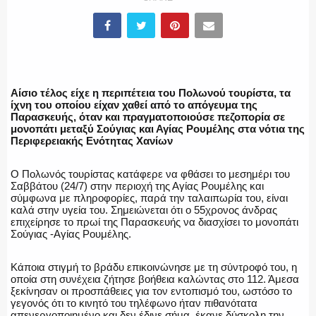
ΥΑΤ/ΥΜΕΤ
ΕΛΛΗΝΙΚΗ ΑΣΤΥΝΟΜΙΑ
Αίσιο τέλος είχε η περιπέτεια του Πολωνού τουρίστα, τα
ίχνη του οποίου είχαν χαθεί από το απόγευμα της
Παρασκευής, όταν και πραγματοποιούσε πεζοπορία σε
μονοπάτι μεταξύ Σούγιας και Αγίας Ρουμέλης στα νότια της
Περιφερειακής Ενότητας Χανίων
ΠΥΡΟΣΒΕΣΤΙΚΗ
Ο Πολωνός τουρίστας κατάφερε να φθάσει το μεσημέρι του
Σαββάτου (24/7) στην περιοχή της Αγίας Ρουμέλης και
σύμφωνα με πληροφορίες, παρά την ταλαιπωρία του, είναι
καλά στην υγεία του. Σημειώνεται ότι ο 55χρονος άνδρας
ΛΙΜΕΝΙΚΟ
επιχείρησε το πρωί της Παρασκευής να διασχίσει το μονοπάτι
Σούγιας -Αγίας Ρουμέλης.
Κάποια στιγμή το βράδυ επικοινώνησε με τη σύντροφό του, η
οποία στη συνέχεια ζήτησε βοήθεια καλώντας στο 112. Άμεσα
ΕΝΟΠΛΕΣ ΔΥΝΑΜΕΙΣ
ξεκίνησαν οι προσπάθειες για τον εντοπισμό του, ωστόσο το
γεγονός ότι το κινητό του τηλέφωνο ήταν πιθανότατα
απενεργοποιημένο και δεν έδινε σήμα, έκανε δύσκολη την