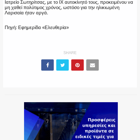
Ιατρείο Σωτηρίτσας, με το ΙΧ αυτοκίνητό τους, προκειμένου να
μη χαθεί πολύτιμος χρόνος, ωστόσο για την ηλικιωμένη
Λαρισαία ήταν αργά.
ΕΚΑΒ
Πηγή: Εφημερίδα «Ελευθερία»
ΑΣΤΥΝΟΜΙΚΟ ΡΕΠΟΡΤΑΖ
SHARE
Η ΦΩΝΗ ΣΟΥ
ΟΠΛΑ/ΕΞΟΠΛΙΣΜΟΣ
ΟΜΑΔΕΣ ΕΛ.ΑΣ.