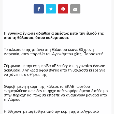
ΕΛΛΗΝΙΚΗ ΑΣΤΥΝΟΜΙΑ
Η γυναίκα ένιωσε αδιαθεσία αμέσως μετά την έξοδό της
από τη θάλασσα, όπου κολυμπούσε
Το τελευταίο της μπάνιο στη θάλασσα έκανε 69χρονη
ΠΥΡΟΣΒΕΣΤΙΚΗ
Λαρισαία, στην παραλία του Αγιοκάμπου χθες, Παρασκευή.
Σύμφωνα με την εφημερίδα «Ελευθερία», η γυναίκα ένιωσε
αδιαθεσία, λίγη ώρα αφού βγήκε από τη θάλασσα κι έδειχνε
να χάνει τις αισθήσεις της.
ΛΙΜΕΝΙΚΟ
Θορυβημένη η κόρη της, κάλεσε το ΕΚΑΒ, ωστόσο
ενημερώθηκε πως δεν υπήρχε ασθενοφόρο άμεσα διαθέσιμο
στην περιοχή και πως θα έπρεπε να αναμένουν μονάδα από
τη Λάρισα.
ΕΝΟΠΛΕΣ ΔΥΝΑΜΕΙΣ
Η 69χρονη μεταφέρθηκε από την κόρη της στο Αγροτικό