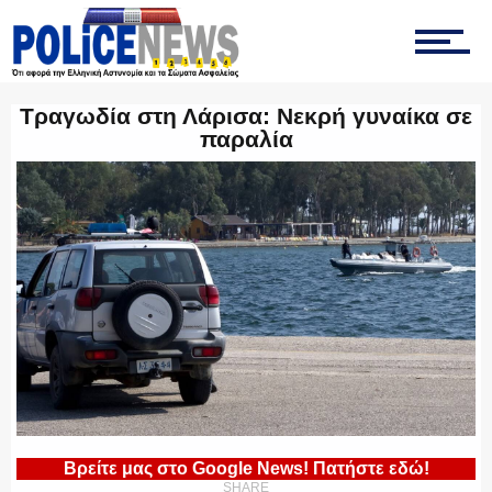
ΤΡΟΧΑΙΑ
Τραγωδία στη Λάρισα: Νεκρή γυναίκα σε
παραλία
ΟΠΚΕ
ΟΜΑΔΑ “Ζ”
ΕΚΑΜ
Βρείτε μας στο Google News! Πατήστε εδώ!
SHARE
ΥΑΤ/ΥΜΕΤ