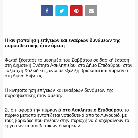
ΕΛΛΗΝΙΚΗ ΑΣΤΥΝΟΜΙΑ
Η κινητοποίηση επίγειων και εναέριων δυνάμεων της
ΠΥΡΟΣΒΕΣΤΙΚΗ
πυροσβεστικής ήταν άμεση
Φωτιά ξέσπασε το μεσημέρι του Σαββάτου σε δασική έκταση
στη Δημοτική Ενότητα Ασκληπιείου, στο Δήμο Επιδαύρου, στον
Ταξιάρχη Χαλκιδικής, ενώ σε εξέλιξη βρίσκεται και πυρκαγιά
ΛΙΜΕΝΙΚΟ
στη Λίμνη Ευβοίας.
Η κινητοποίηση επίγειων και εναέριων δυνάμεων της
πυροσβεστικής ήταν άμεση.
ΕΝΟΠΛΕΣ ΔΥΝΑΜΕΙΣ
Σε ό,τι αφορά την πυρκαγιά
στο Ασκληπιείο Επιδαύρου
, το
πύρινο μέτωπο εντοπίζεται νοτιοδυτικά από το Λυγουριό, με
τους βοριάδες που πνέουν στην περιοχή να δυσχεραίνουν το
έργο των πυροσβεστικών δυνάμεων.
ΕΚΑΒ