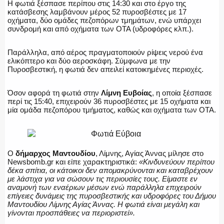
Η φωτιά ξέσπασε περίπου στις 14:30 και στο έργο της
κατάσβεσης λαμβάνουν μέρος 52 πυροσβέστες με 17
οχήματα, δύο ομάδες πεζοπόρων τμημάτων, ενώ υπάρχει
συνδρομή και από οχήματα των ΟΤΑ (υδροφόρες κλπ.).
ΑΣΤΥΝΟΜΙΚΟ ΡΕΠΟΡΤΑΖ
Παράλληλα, από αέρος πραγματοποιούν ρίψεις νερού ένα
ελικόπτερο και δύο αεροσκάφη. Σύμφωνα με την
Πυροσβεστική, η φωτιά δεν απειλεί κατοικημένες περιοχές.
Η ΦΩΝΗ ΣΟΥ
Όσον αφορά τη φωτιά στην
Λίμνη Ευβοίας
, η οποία ξέσπασε
περί τις 15:40, επιχειρούν 36 πυροσβέστες με 15 οχήματα και
μία ομάδα πεζοπόρου τμήματος, καθώς και οχήματα των ΟΤΑ.
ΟΠΛΑ/ΕΞΟΠΛΙΣΜΟΣ
Ο
δήμαρχος Μαντουδίου
, Λίμνης, Αγίας Άννας μίλησε στο
Newsbomb.gr και είπε χαρακτηριστικά:
«Κινδυνεύουν περίπου
δέκα σπίτια, οι κάτοικοι δεν απομακρύνονται και καταβρέχουν
με λάστιχα για να σώσουν τις περιουσίες τους. Είμαστε εν
αναμονή των εναέριων μέσων ενώ παράλληλα επιχειρούν
ΟΜΑΔΕΣ ΕΛ.ΑΣ.
επίγειες δυνάμεις της πυροσβεστικής και υδροφόρες του Δήμου
Μαντουδίου Λίμνης Αγίας Άννας.
Η φωτιά είναι μεγάλη και
γίνονται προσπάθειες να περιοριστεί».