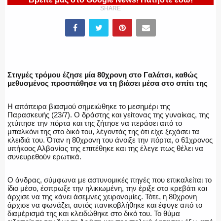
SHARE
ΕΛΛΗΝΙΚΗ ΑΣΤΥΝΟΜΙΑ
Στιγμές τρόμου έζησε μία 80χρονη στο Γαλάτσι, καθώς
μεθυσμένος προσπάθησε να τη βιάσει μέσα στο σπίτι της
ΠΥΡΟΣΒΕΣΤΙΚΗ
Η απόπειρα βιασμού σημειώθηκε το μεσημέρι της
Παρασκευής (23/7). Ο δράστης και γείτονας της γυναίκας, της
χτύπησε την πόρτα και της ζήτησε να περάσει από το
μπαλκόνι της στο δικό του, λέγοντάς της ότι είχε ξεχάσει τα
κλειδιά του. Όταν η 80χρονη του άνοιξε την πόρτα, ο 61χρονος
ΛΙΜΕΝΙΚΟ
υπήκοος Αλβανίας της επιτέθηκε και της έλεγε πως θέλει να
συνευρεθούν ερωτικά.
Ο άνδρας, σύμφωνα με αστυνομικές πηγές που επικαλείται το
ίδιο μέσο, έσπρωξε την ηλικιωμένη, την έριξε στο κρεβάτι και
ΕΝΟΠΛΕΣ ΔΥΝΑΜΕΙΣ
άρχισε να της κάνει άσεμνες χειρονομίες. Τότε, η 80χρονη
άρχισε να φωνάζει, αυτός πανικοβλήθηκε και έφυγε από το
διαμέρισμά της και κλειδώθηκε στο δικό του. Το θύμα