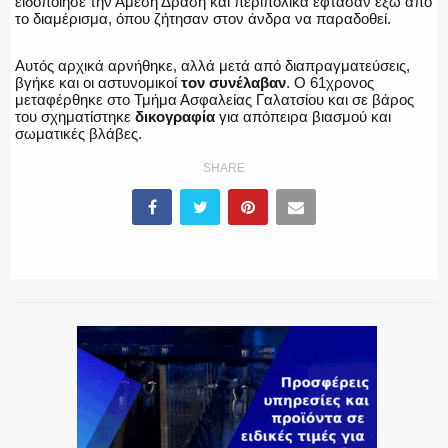
ειδοποίησε την Άμεση Δράση και περιπολικά έφτασαν έξω από
το διαμέρισμα, όπου ζήτησαν στον άνδρα να παραδοθεί.
ΕΚΑΒ
Αυτός αρχικά αρνήθηκε, αλλά μετά από διαπραγματεύσεις,
βγήκε και οι αστυνομικοί
τον συνέλαβαν
. Ο 61χρονος
μεταφέρθηκε στο Τμήμα Ασφαλείας Γαλατσίου και σε βάρος
του σχηματίστηκε
δικογραφία
για απόπειρα βιασμού και
σωματικές βλάβες.
ΑΣΤΥΝΟΜΙΚΟ ΡΕΠΟΡΤΑΖ
SHARE
Η ΦΩΝΗ ΣΟΥ
ΟΠΛΑ/ΕΞΟΠΛΙΣΜΟΣ
ΟΜΑΔΕΣ ΕΛ.ΑΣ.