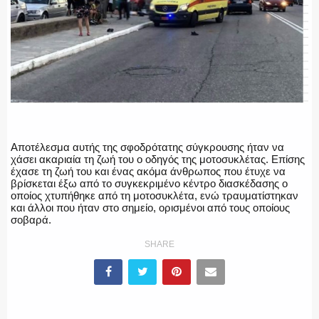
ΕΚΑΒ
ΑΣΤΥΝΟΜΙΚΟ ΡΕΠΟΡΤΑΖ
Αποτέλεσμα αυτής της σφοδρότατης σύγκρουσης ήταν να
χάσει ακαριαία τη ζωή του ο οδηγός της μοτοσυκλέτας. Επίσης
Η ΦΩΝΗ ΣΟΥ
έχασε τη ζωή του και ένας ακόμα άνθρωπος που έτυχε να
βρίσκεται έξω από το συγκεκριμένο κέντρο διασκέδασης ο
οποίος χτυπήθηκε από τη μοτοσυκλέτα, ενώ τραυματίστηκαν
και άλλοι που ήταν στο σημείο, ορισμένοι από τους οποίους
σοβαρά.
ΟΠΛΑ/ΕΞΟΠΛΙΣΜΟΣ
SHARE
ΟΜΑΔΕΣ ΕΛ.ΑΣ.