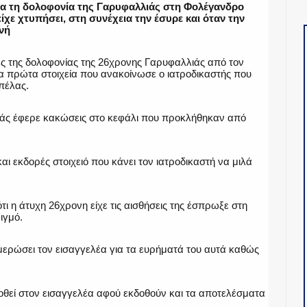
ια τη δολοφονία της Γαρυφαλλιάς στη Φολέγανδρο
ίχε χτυπήσει, στη συνέχεια την έσυρε και όταν την
νή
κες της δολοφονίας της 26χρονης Γαρυφαλλιάς από τον
 πρώτα στοιχεία που ανακοίνωσε ο ιατροδικαστής που
πέλας.
άς έφερε κακώσεις στο κεφάλι που προκλήθηκαν από
ι εκδορές στοιχειό που κάνει τον ιατροδικαστή να μιλά
τι η άτυχη 26χρονη είχε τις αισθήσεις της έσπρωξε στη
ιγμό.
μερώσει τον εισαγγελέα για τα ευρήματά του αυτά καθώς
οθεί στον εισαγγελέα αφού εκδοθούν και τα αποτελέσματα