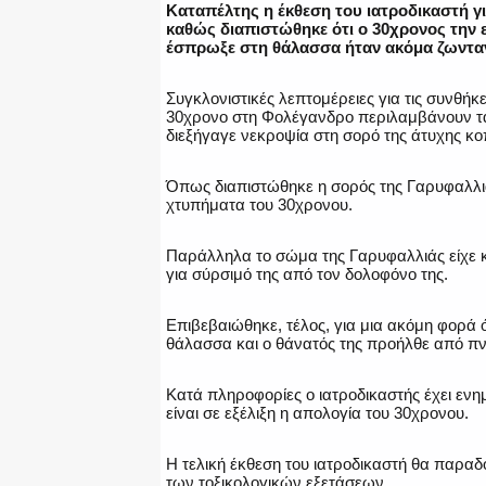
Καταπέλτης η έκθεση του ιατροδικαστή γ
καθώς διαπιστώθηκε ότι ο 30χρονος την ε
έσπρωξε στη θάλασσα ήταν ακόμα ζωντα
Συγκλονιστικές λεπτομέρειες για τις συνθή
30χρονο στη Φολέγανδρο περιλαμβάνουν τα
διεξήγαγε νεκροψία στη σορό της άτυχης κο
Όπως διαπιστώθηκε η σορός της Γαρυφαλλι
χτυπήματα του 30χρονου.
Παράλληλα το σώμα της Γαρυφαλλιάς είχε κα
για σύρσιμό της από τον δολοφόνο της.
Επιβεβαιώθηκε, τέλος, για μια ακόμη φορά ό
θάλασσα και ο θάνατός της προήλθε από πν
Κατά πληροφορίες ο ιατροδικαστής έχει ενη
είναι σε εξέλιξη η απολογία του 30χρονου.
Η τελική έκθεση του ιατροδικαστή θα παραδ
των τοξικολογικών εξετάσεων.