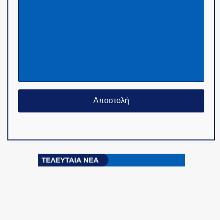
© Copyright 2015-2024 - PoliceNews.gr by
G
POiNT ADV
-
ΤΑΥΤΟΤΗΤΑ