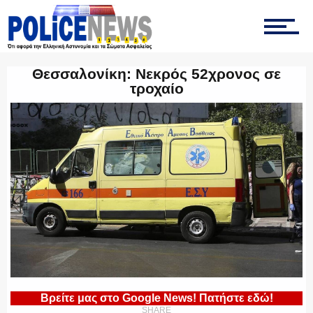
ΤΡΟΧΑΙΑ
Θεσσαλονίκη: Νεκρός 52χρονος σε
τροχαίο
ΟΠΚΕ
ΟΜΑΔΑ “Ζ”
ΕΚΑΜ
Βρείτε μας στο Google News! Πατήστε εδώ!
SHARE