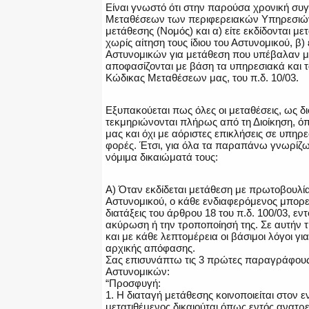
Είναι γνωστό ότι στην παρούσα χρονική συ
Μεταθέσεων των περιφερειακών Υπηρεσιών γ
μετάθεσης (Νομός) και α) είτε εκδίδονται μ
χωρίς αίτηση τους ίδιου του Αστυνομικού, β)
Αστυνομικών για μετάθεση που υπέβαλαν με 
αποφασίζονται με βάση τα υπηρεσιακά και τα
Κώδικας Μεταθέσεων μας, του π.δ. 10/03.
Εξυπακούεται πως όλες οι μεταθέσεις, ως διο
τεκμηριώνονται πλήρως από τη Διοίκηση, όπω
μας και όχι με αόριστες επικλήσεις σε υπη
φορές. Έτσι, για όλα τα παραπάνω γνωρίζω
νόμιμα δικαιώματά τους:
Α) Όταν εκδίδεται μετάθεση με πρωτοβουλία 
Αστυνομικού, ο κάθε ενδιαφερόμενος μπορ
διατάξεις του άρθρου 18 του π.δ. 100/03, ε
ακύρωση ή την τροποποίησή της. Σε αυτήν 
και με κάθε λεπτομέρεια οι βάσιμοι λόγοι γι
αρχικής απόφασης.
Σας επισυνάπτω τις 3 πρώτες παραγράφου
Αστυνομικών:
“Προσφυγή:
1. Η διαταγή μετάθεσης κοινοποιείται στον
μετατιθέμενος δικαιούται όπως εντός ανατρ