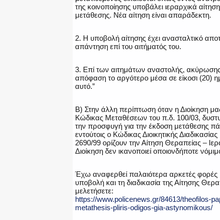
της κοινοποίησης υποβάλει ιεραρχικά αίτησ
μετάθεσης. Νέα αίτηση είναι απαράδεκτη.
2. Η υποβολή αίτησης έχει ανασταλτικό αποτ
απάντηση επί του αιτήματός του.
3. Επί των αιτημάτων αναστολής, ακύρωσης
απόφαση το αργότερο μέσα σε είκοσι (20) η
αυτό.”
Β) Στην άλλη περίπτωση όταν η Διοίκηση μας
Κώδικας Μεταθέσεων του π.δ. 100/03, δυστ
την προσφυγή για την έκδοση μετάθεσης π
εντούτοις ο Κώδικας Διοικητικής Διαδικασίας
2690/99 ορίζουν την Αίτηση Θεραπείας – Ιε
Διοίκηση δεν ικανοποιεί οποιονδήποτε νόμι
Έχω αναφερθεί παλαιότερα αρκετές φορές κα
υποβολή και τη διαδικασία της Αίτησης Θερ
μελετήσετε:
https://www.policenews.gr/84613/theofilos-pap
metathesis-pliris-odigos-gia-astynomikous/