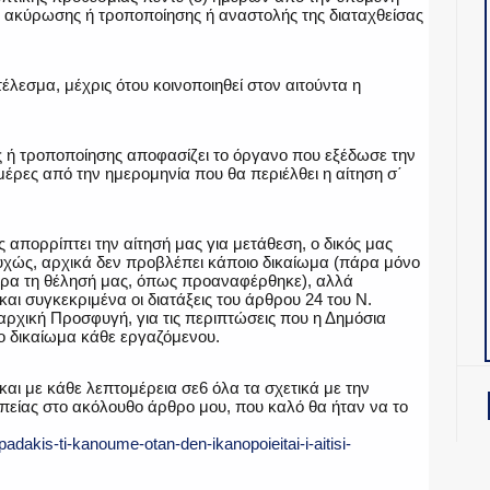
η ακύρωσης ή τροποποίησης ή αναστολής της διαταχθείσας
έλεσμα, μέχρις ότου κοινοποιηθεί στον αιτούντα η
 ή τροποποίησης αποφασίζει το όργανο που εξέδωσε την
μέρες από την ημερομηνία που θα περιέλθει η αίτηση σ΄
 απορρίπτει την αίτησή μας για μετάθεση, ο δικός μας
υχώς, αρχικά δεν προβλέπει κάποιο δικαίωμα (πάρα μόνο
άρα τη θέλησή μας, όπως προαναφέρθηκε), αλλά
 και συγκεκριμένα οι διατάξεις του άρθρου 24 του Ν.
ραρχική Προσφυγή, για τις περιπτώσεις που η Δημόσια
μο δικαίωμα κάθε εργαζόμενου.
ι με κάθε λεπτομέρεια σε6 όλα τα σχετικά με την
απείας στο ακόλουθο άρθρο μου, που καλό θα ήταν να το
adakis-ti-kanoume-otan-den-ikanopoieitai-i-aitisi-