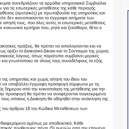
γκυρία συνεδριάζουν τα αρμόδια υπηρεσιακά Συμβούλια
ια τις εσωτερικές μεταθέσεις της κάθε περιοχής
εταθέσεις (αρνητικές) με πρωτοβουλία της υπηρεσίας και
 είτε δεν ικανοποιούνται τα έγγραφα αιτήματα των
αίτησή τους, που όλες αυτές οι εσωτερικές μεταθέσεις
 κοινωνικά κριτήρια που, ρητά και ξεκάθαρα, θέτει ο
ικητικές πράξεις, θα πρέπει να αιτιολογούνται και να
ς ορίζει το Διοικητικό Δίκαιο και το Σύνταγμα της χώρας
ρεσιακούς λόγους, όπως παράτυπα συμβαίνει μερικές
 και γνωστοποιώ σε όλους τους συναδέλφους τα εξής
της υπηρεσίας και χωρίς αίτηση του ίδιου του
εί να υποβάλλει έγγραφη προσφυγή σύμφωνα με τις
ντός 5ημερου από την κοινοποίηση της μετάθεσης για την
την προσφυγή θα πρέπει να αναφέρονται συγκεκριμένα
α τους οποίους η Διοίκηση θα οδηγηθεί στην ανάκληση της
ς του άρθρου 18 του Κώδικα Μεταθέσεων των
 ενδιαφερόμενο αμέσως με αποδεικτικό. Κάθε
επτικής προθεσμίας πέντε (5) ημερών από την επομένη