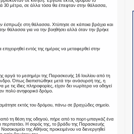
ώ βρίσκονταν σε κίνηση. Έβγαλε εκτός δρόμου το
ιά 30 μέτρα, σε άλλα τόσα θα έπεφταν στην θάλασσα,
ην έσπρωξε στη θάλασσα. Χτύπησε σε κάποια βράχια και
την θάλασσα για να την βοηθήσει αλλά όταν την βρήκε
α επιχειρηθεί εντός της ημέρας να μεταφερθεί στην
ης αργά το μεσημέρι της Παρασκευής 16 Ιουλίου από τη
νδρο. Όπως διαπιστώθηκε μετά την ανάσυρσή της, η
με τις ίδιες πληροφορίες, είχαν δει νωρίτερα να οδηγεί
έναν πολύ ανηφορικό δρόμο.
σταμάτησε εκτός του δρόμου, πάνω σε βραχώδες σημείο.
ε από τη θέση της οδηγού, πήρε από το πορτ-μπαγκάζ ένα
να περπατάει. Η σορός της, το βράδυ της Παρασκευής
 Νοσοκομείο της Αθήνας προκειμένου να διενεργηθεί