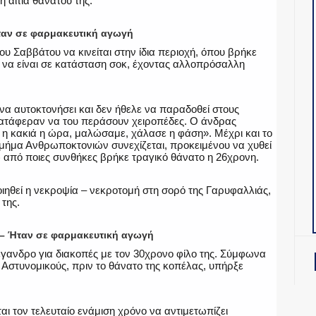
 αιτία θανάτου της.
ταν σε φαρμακευτική αγωγή
υ Σαββάτου να κινείται στην ίδια περιοχή, όπου βρήκε
ι να είναι σε κατάσταση σοκ, έχοντας αλλοπρόσαλλη
να αυτοκτονήσει και δεν ήθελε να παραδοθεί στους
 κατάφεραν να του περάσουν χειροπέδες. Ο άνδρας
 η κακιά η ώρα, μαλώσαμε, χάλασε η φάση». Μέχρι και το
τμήμα Ανθρωποκτονιών συνεχίζεται, προκειμένου να χυθεί
 από ποιες συνθήκες βρήκε τραγικό θάνατο η 26χρονη.
οιηθεί η νεκροψία – νεκροτομή στη σορό της Γαρυφαλλιάς,
 της.
 – Ήταν σε φαρμακευτική αγωγή
γανδρο για διακοπές με τον 30χρονο φίλο της. Σύμφωνα
ς Αστυνομικούς, πριν το θάνατο της κοπέλας, υπήρξε
ι τον τελευταίο ενάμιση χρόνο να αντιμετωπίζει