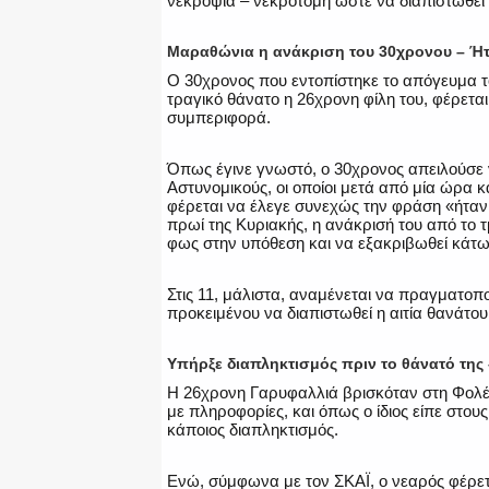
νεκροψία – νεκροτομή ώστε να διαπιστωθεί η
Μαραθώνια η ανάκριση του 30χρονου – Ή
Ο 30χρονος που εντοπίστηκε το απόγευμα το
τραγικό θάνατο η 26χρονη φίλη του, φέρετα
συμπεριφορά.
Όπως έγινε γνωστό, ο 30χρονος απειλούσε 
Αστυνομικούς, οι οποίοι μετά από μία ώρα
φέρεται να έλεγε συνεχώς την φράση «ήταν
πρωί της Κυριακής, η ανάκρισή του από το 
φως στην υπόθεση και να εξακριβωθεί κάτω
Στις 11, μάλιστα, αναμένεται να πραγματοπ
προκειμένου να διαπιστωθεί η αιτία θανάτου
Υπήρξε διαπληκτισμός πριν το θάνατό της
Η 26χρονη Γαρυφαλλιά βρισκόταν στη Φολέ
με πληροφορίες, και όπως ο ίδιος είπε στου
κάποιος διαπληκτισμός.
Ενώ, σύμφωνα με τον ΣΚΑΪ, ο νεαρός φέρετα