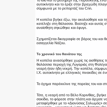
Το ίδιο και το μεσημέρι της Παρασκευής εν
αυτοκίνητο και το έριξε στην βραχώδη πλαγ
σύμφωνα με το ρεπορτάζ του Cnn.
Η κοπέλα βγήκε έξω, την ακολούθησε και τ
κατέληξε στη θάλασσα. Βούτηξε και αυτός σ
αναίσθητη σηκώθηκε και έφυγε.
Σχηματίζεται δικογραφία σε βάρος του και θ
εισαγγελία Νάξου.
Το χρονικό του θανάτου της
Η κοπέλα ανασύρθηκε χωρίς τις αισθήσεις τ
θαλάσσια περιοχή της Λυγαριάς στη Φολέγα
νεαρή ήταν ήδη νεκρή. Την κοπέλα, σύμφωνα 
Ι.Χ. αυτοκίνητο με ελληνικές πινακίδες σε 
Το όχημα παρέκκλινε της πορείας του και 
Τότε, η νεαρή από το Βέλο Κορινθίας, βγήκ
σακίδιο, το φόρεσε στην πλάτη και άρχισε 
μεταφέρθηκε με το «Διονύσιος Σολωμός» σε