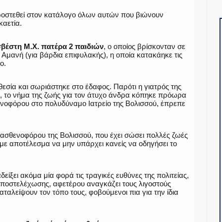
προστεθεί στον κατάλογο όλων αυτών που βιώνoυν
καετία.
βέστη Μ.Χ. πατέρα 2 παιδιών
, ο οποίος βρίσκονταν σε
Αμανή (για βάρδια επιφυλακής), η οποία κατακάηκε τις
ο.
εσία και σωριάστηκε στο έδαφος. Παρότι η γιατρός της
, το νήμα της ζωής για τον άτυχο άνδρα κόπηκε πρόωρα
ενοφόρου στο πολυδύναμο Ιατρείο της Βολισσού, έπρεπε
 ασθενοφόρου της Βολισσού, που έχει σώσει πολλές ζωές
ε αποτέλεσμα να μην υπάρχει κανείς να οδηγήσει το
είξει ακόμα μία φορά τις τραγικές ευθύνες της πολιτείας,
ποστελέχωσης, αφετέρου αναγκάζει τους λιγοστούς
αταλείψουν τον τόπο τους, φοβούμενοι πια για την ίδια