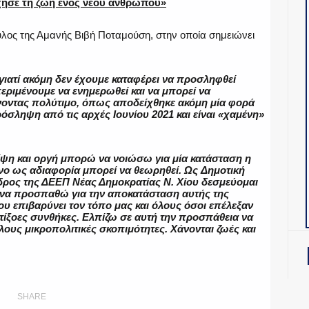
χησε τη ζωή ενός νέου ανθρώπου»
λος της Αμανής Βιβή Ποταμούση, στην οποία σημειώνει
ιατί ακόμη δεν έχουμε καταφέρει να προσληφθεί
εριμένουμε να ενημερωθεί και να μπορεί να
οντας πολύτιμο, όπως αποδείχθηκε ακόμη μία φορά
πρόσληψη από τις αρχές Ιουνίου 2021 και είναι «χαμένη»
λίψη και οργή μπορώ να νοιώσω για μία κατάσταση η
μόνο ως αδιαφορία μπορεί να θεωρηθεί. Ως Δημοτική
δρος της ΔΕΕΠ Νέας Δημοκρατίας Ν. Χίου δεσμεύομαι
ς να προσπαθώ για την αποκατάσταση αυτής της
ου επιβαρύνει τον τόπο μας και όλους όσοι επέλεξαν
ντίξοες συνθήκες. Ελπίζω σε αυτή την προσπάθεια να
ους μικροπολιτικές σκοπιμότητες. Χάνονται ζωές και
SHARE