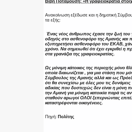
Βιβή Ποταμούση: «Η γραφειοκρατία στοί
Ανακοίνωση εξέδωσε και η δημοτική Σύμβου
τα εξής:
Ένας νέος άνθρωπος έχασε την ζωή του γ
οδηγός στο ασθενοφόρο της Αμανής και π
εξυπηρετήσει ασθενοφόρο του ΕΚΑΒ, χάν
χρόνο. Να σημειωθεί ότι έχει εγκριθεί η 
στα γρανάζια της γραφειοκρατίας.
Ως μόνιμη κάτοικος της περιοχής μόνο θ
οποία διαιωνίζεται , για μια στάση που 
Σύμβουλος της Αμανής αλλά και ως Πρόε
ότι θα συνεχίσω με όλες μου τις δυνάμει
αδικίας που δυστυχώς δεν είναι η μόνη π
την Αμανή για μόνιμη κατοικία παρά τις α
σταθούν αρωγοί ΟΛΟΙ ξεπερνώντας επιτέλ
καταστρέφονται οικογένειες.
Πηγή:
Πολίτης